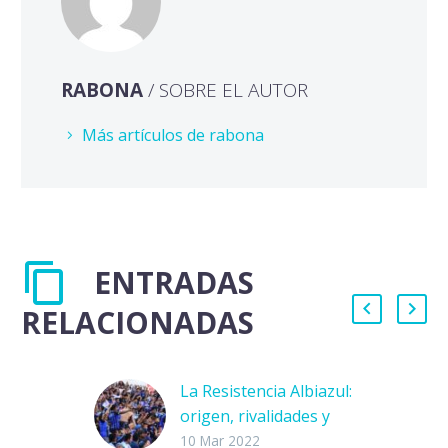
RABONA
/ SOBRE EL AUTOR
Más artículos de rabona
ENTRADAS
RELACIONADAS
La Resistencia Albiazul:
origen, rivalidades y
efectos de la violencia
10 Mar 2022