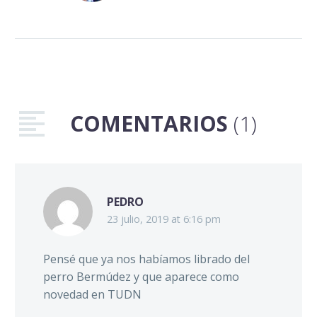
La barra ‘Resistencia
Albiazul’ existe desde el
2001 como un (llamado
por las autoridades)
“grupo de animación”
que respalda al…
COMENTARIOS
(1)
PEDRO
23 julio, 2019 at 6:16 pm
Pensé que ya nos habíamos librado del
perro Bermúdez y que aparece como
novedad en TUDN