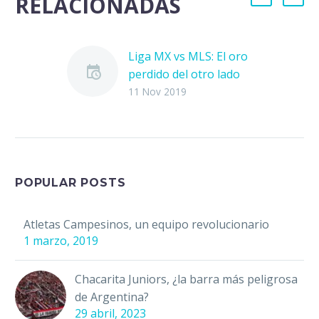
RELACIONADAS
Liga MX vs MLS: El oro
perdido del otro lado
del muro
11 Nov 2019
Muchos dicen que el
dinero es sinónimo de
felicidad. Considero
que el dinero es un
recurso valioso que
POPULAR POSTS
nos permite…
Atletas Campesinos, un equipo revolucionario
1 marzo, 2019
Chacarita Juniors, ¿la barra más peligrosa
de Argentina?
29 abril, 2023