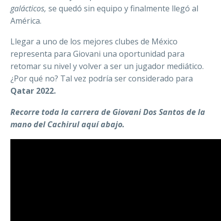
galácticos,
se quedó sin equipo y finalmente llegó al
América.
Llegar a uno de los mejores clubes de México
representa para Giovani una oportunidad para
retomar su nivel y volver a ser un jugador mediático.
¿Por qué no? Tal vez podría ser considerado para
Qatar 2022.
Recorre toda la carrera de Giovani Dos Santos de la
mano del Cachirul aquí abajo.