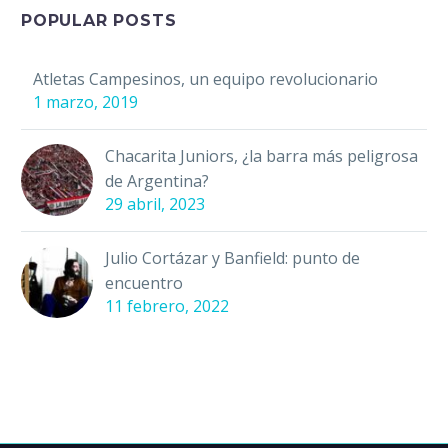
mazahuas en San
POPULAR POSTS
Felipe del Progreso,
Estado de México:
Atletas Campesinos, un equipo revolucionario
terminar la…
1 marzo, 2019
Chacarita Juniors, ¿la barra más peligrosa
de Argentina?
29 abril, 2023
Julio Cortázar y Banfield: punto de
encuentro
11 febrero, 2022