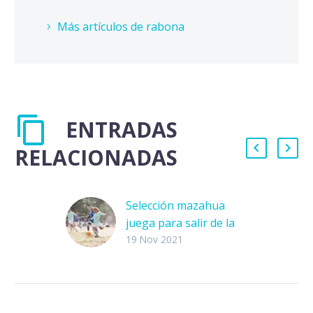
Más artículos de rabona
ENTRADAS
RELACIONADAS
Selección mazahua
juega para salir de la
violencia en el Estado
19 Nov 2021
de México
Guadalupe García
Álvarez tuvo el destino
de muchas mujeres