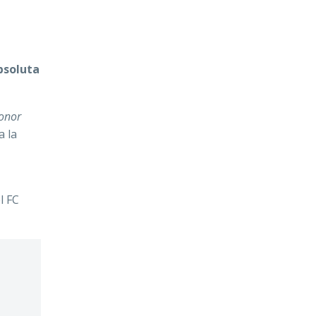
bsoluta
Honor
a la
l FC