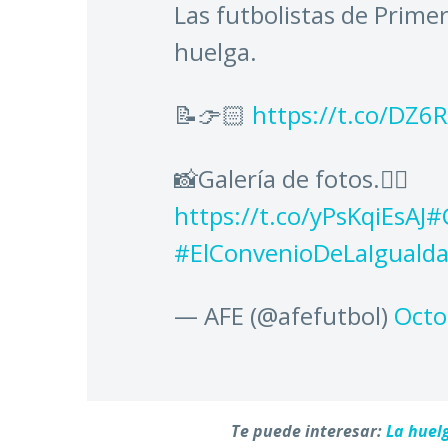
Las futbolistas de Prime
huelga.
📝👉🏻
https://t.co/DZ
📸Galería de fotos.👇🏻
https://t.co/yPsKqiEsAJ
#
#ElConvenioDeLaIguald
— AFE (@afefutbol)
Octo
Te puede interesar:
La huel