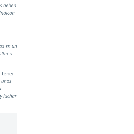
as deben
vindican
.
hos en un
último
e tener
 unos
a
y luchar