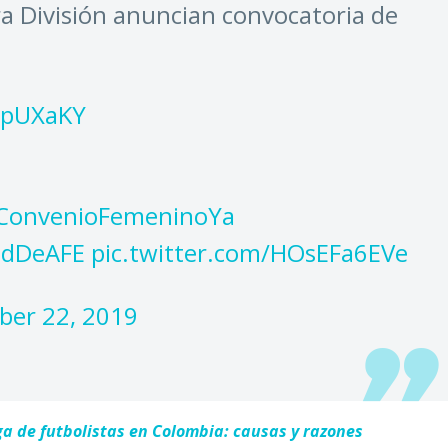
ra División anuncian convocatoria de
6RpUXaKY
ConvenioFemeninoYa
adDeAFE
pic.twitter.com/HOsEFa6EVe
ber 22, 2019
ga de futbolistas en Colombia: causas y razones