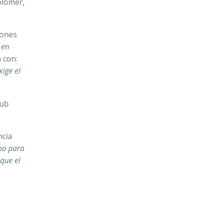
olomer,
iones
 en
 con:
xige el
lub
ncia
ho para
que el