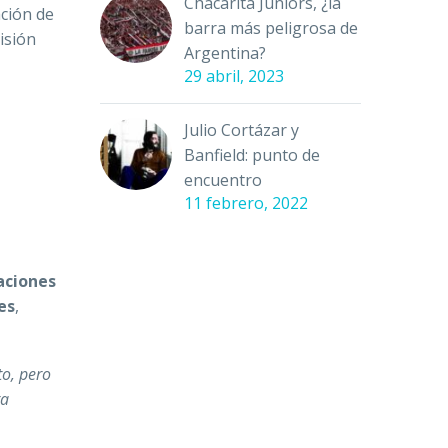
Chacarita Juniors, ¿la
ación de
barra más peligrosa de
isión
Argentina?
29 abril, 2023
Julio Cortázar y
Banfield: punto de
encuentro
11 febrero, 2022
aciones
es
,
o, pero
ra