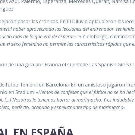
cedes Azul, Palermo, Esperanza, Mercedes Queralt, Narcisa C
ríguez.
ejaron pasar las crónicas. En El Diluvio aplaudieron las lecc
eneral haber aprovechado las lecciones del entrenador, teniendo
mucho más de lo que era de esperar
«. Sin embargo, culminaron
ue el sexo femenino no permite las características rápidas que e
ón de una gira por Francia el sueño de Las Spanish Girl´s C
 de futbol femenil en Barcelona. En un amistoso jugaron Fra
junio en Stadium
:
«
Hemos de confesar que el fútbol no se ha hec
ol. […] Nosotros le tenemos horror al marimacho. Y es indudable 
pleto, perfecto, acabado y espeluznante tipo de marimacho
«
.
AL EN ESPAÑA