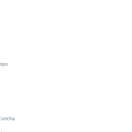
ampo
s
 Concha