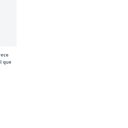
rece
l que