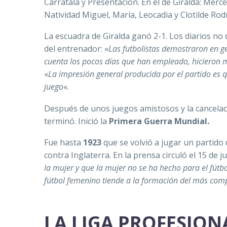
Carratala y Presentación. En el de Giralda: Mer
Natividad Miguel, María, Leocadia y Clotilde Rod
La escuadra de Giralda ganó 2-1. Los diarios no d
del entrenador: «
Las futbolistas demostraron en g
cuenta los pocos días que han empleado, hicieron 
«
La impresión general producida por el partido es q
juego
«.
Después de unos juegos amistosos y la cancelaci
terminó. Inició la
Primera Guerra Mundial.
Fue hasta
1923
que se volvió a jugar un partido
contra Inglaterra. En la prensa circuló el 15 de 
la mujer y que la mujer no se ha hecho para el fútb
fútbol femenino tiende a la formación del más com
LA LIGA PROFESION