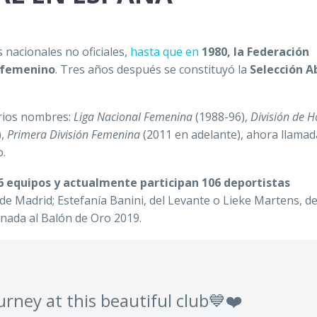
 nacionales no oficiales,
hasta que en
1980, la Federación
l femenino
. Tres años después se constituyó la
Selección A
arios nombres:
Liga Nacional Femenina
(1988-96),
División de 
),
Primera División Femenina
(2011 en adelante), ahora llamad
o.
6 equipos y actualmente participan 106 deportistas
 de Madrid
;
Estefanía Banini, del Levante o Lieke Martens, de
nada al Balón de Oro 2019.
rney at this beautiful club💙❤️