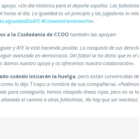
 apoyo: «
Un día histórico para el deporte español. Las futbolist
 horas al día. La igualdad es un principio y las jugadoras lo rei
eLaIgualdadDeAFE
#ConvenioFemeninoYa
«.
ios a la Ciudadanía de CCOO
también las apoyan:
gular y AFE la está haciendo posible. La conquista de sus derec
seguir avanzado en democracia. Del fútbol se ha dicho que es el 
os damos nuestro apoyo y os ofrecemos nuestra colaboración
«.
ado cuándo iniciarán la huelga
, pero están convencidas d
 como lo dijo Tirapu a nombre de sus compañeras: «
Pedimos
o para conseguirlo, hemos rebajado líneas rojas, pero no se h
lanado el camino a otras futbolistas. No hay que ser inactivos 