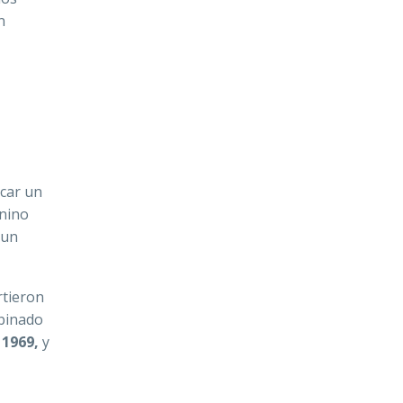
n
rcar un
enino
 un
rtieron
mbinado
n
1969,
y