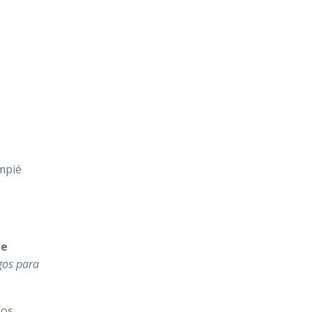
ompié
ie
gos para
ños