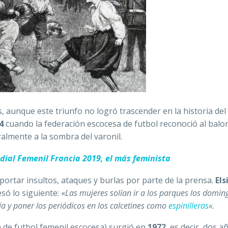
, aunque este triunfo no logró trascender en la historia del
4
cuando la federación escocesa de futbol reconoció al bal
almente a la sombra del varonil.
ial Femenil Francia 2019, el más feminista
portar insultos, ataques y burlas por parte de la prensa.
Els
só lo siguiente: «
Las mujeres solían ir a los parques los domin
a y poner los periódicos en los calcetines como
espinilleras
«.
a de futbol femenil escocesa) surgió en
1972
, es decir, dos a