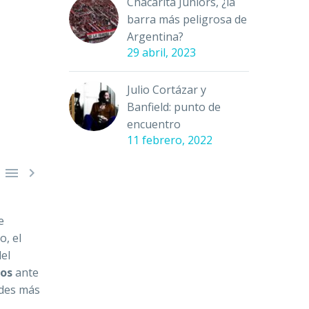
Chacarita Juniors, ¿la
barra más peligrosa de
Argentina?
29 abril, 2023
Julio Cortázar y
Banfield: punto de
encuentro
11 febrero, 2022


e
o, el
del
ios
ante
ldes más