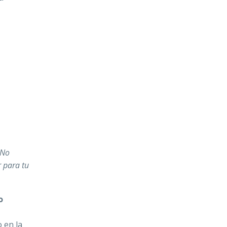
No
r para tu
o
 en la