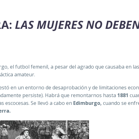
RA:
LAS MUJERES NO DEBE
argo, el futbol femenil, a pesar del agrado que causaba en la
áctica amateur.
estó en un entorno de desaprobación y de limitaciones eco
iadamente persiste). Habrá que remontarnos hasta
1881
cua
ras escocesas. Se llevó a cabo en
Edimburgo,
cuando se enfr
erra.