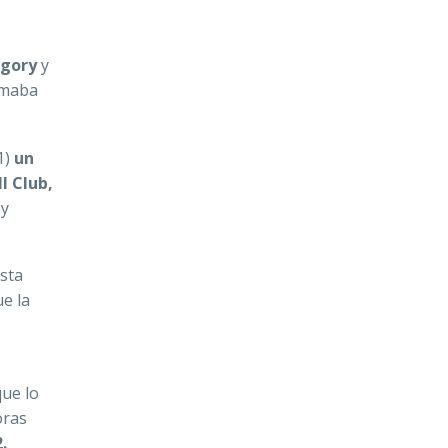
egory
y
amaba
1)
un
l Club,
 y
ista
e la
que lo
oras
.