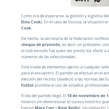
Como era de esperarse, la gestión y logística de
Elsie Cook
). En el caso de Escocia, la situación
Cook.
De hecho, la secretaria de la Federación confesó
cheque de provisión,
es decir un préstamo; con
el club escocés fue quien les presto los
shorts
a 
números de las seleccionadas.
Esta triada de elementos ajenos a cualquier selec
para el encuentro. El partido se efectuó en el e
elección del recinto obedeció a las normas del f
Futbol
prohibía el uso de estadios profesionales
El día del partido llegó. El
18 de noviembre de 1
hicieron sin dimensionar el suceso histórico qu
fueron
Mary Carr
y
Rose Reilly
), sin embargo, 