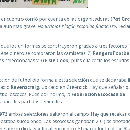
l encuentro corrió por cuenta de las organizadoras (
Pat Gr
 era aún más grave.
No tuvimos ningún respaldo financiero,
recl
 que los uniformes se construyeron gracias a tres factores: 
 ese dinero se compraron las camisetas. 2)
Rangers Footbal
las seleccionadas y 3)
Elsie Cook,
pues ella coció los escudos
ción de futbol dio forma a esta selección que se declaraba l
stadio
Ravenscraig
, ubicado en Greenock. Hay que señalar qu
utbol escocés. Pues por norma, la
Federación Escocesa de
 para los partidos femeniles.
972
ambas selecciones saltaron al campo. Hay que recalcar 
e estaba sucediendo. Las escocesas ganaban 2-0 (las anotad
Inglaterra dio la vuelta al encuentro. El marcador final fue
3-2