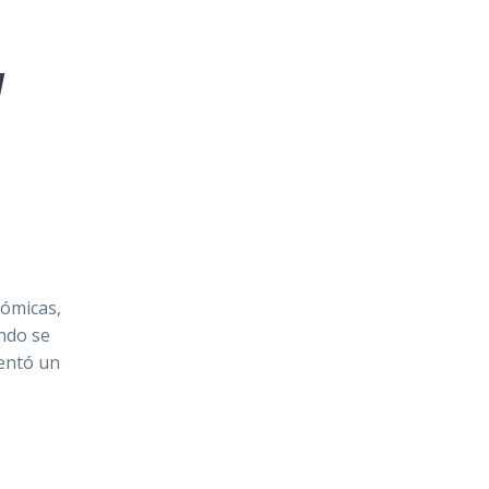
N
s
nómicas,
ndo se
entó un