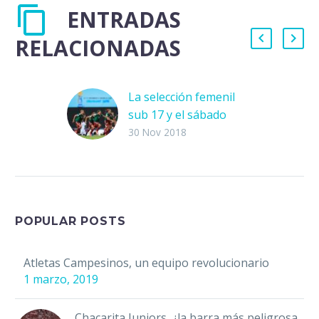
ENTRADAS
RELACIONADAS
La selección femenil
sub 17 y el sábado
mágico
30 Nov 2018
La selección femenil
sub-17 está haciendo
soñar a un país en el
que el futbol va más
allá de ser…
POPULAR POSTS
Atletas Campesinos, un equipo revolucionario
1 marzo, 2019
Chacarita Juniors, ¿la barra más peligrosa