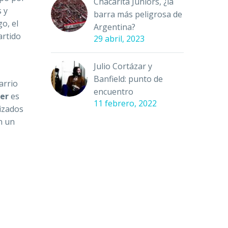
Chacarita Juniors, ¿la
s y
barra más peligrosa de
o, el
Argentina?
artido
29 abril, 2023
Julio Cortázar y
Banfield: punto de
arrio
encuentro
ler
es
11 febrero, 2022
izados
n un