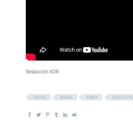
Redacción ADR
Barras
Boedo
Futbol
música y fu