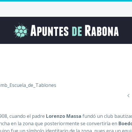

908, cuando el padre
Lorenzo Massa
fundó un club bautiza
cancha en la zona que posteriormente se convertiría en
Boed
uipo fue un símbolo identitario de la zona, pues era un equ