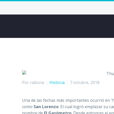
Por rabona
Historia
7 octubre, 2018
Una de las fechas más importantes ocurrió en 1
como
San Lorenzo
. El cual logró emplazar su 
nombre de
El Gasómetro
. Desde entonces el eq