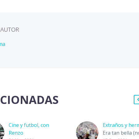
L AUTOR
ona
ACIONADAS
Cine y futbol, con
Extraños y he
Renzo
Era tan bella (n