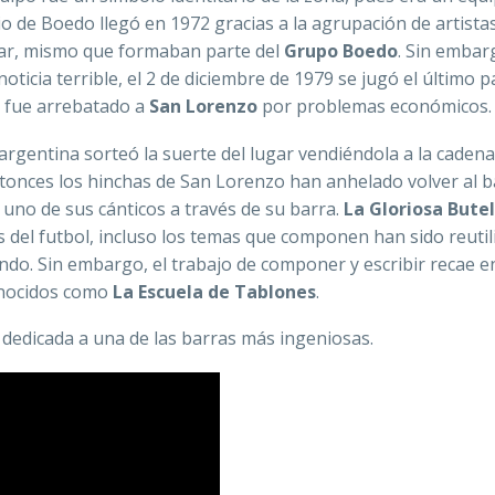
io de Boedo llegó en 1972 gracias a la agrupación de artista
gar, mismo que formaban parte del
Grupo Boedo
. Sin embarg
icia terrible, el 2 de diciembre de 1979 se jugó el último p
e fue arrebatado a
San Lorenzo
por problemas económicos.
rgentina sorteó la suerte del lugar vendiéndola a la cadena
tonces los hinchas de San Lorenzo han anhelado volver al b
 uno de sus cánticos a través de su barra.
La Gloriosa Bute
 del futbol, incluso los temas que componen han sido reutil
ndo. Sin embargo, el trabajo de componer y escribir recae e
nocidos como
La Escuela de Tablones
.
 dedicada a una de las barras más ingeniosas.