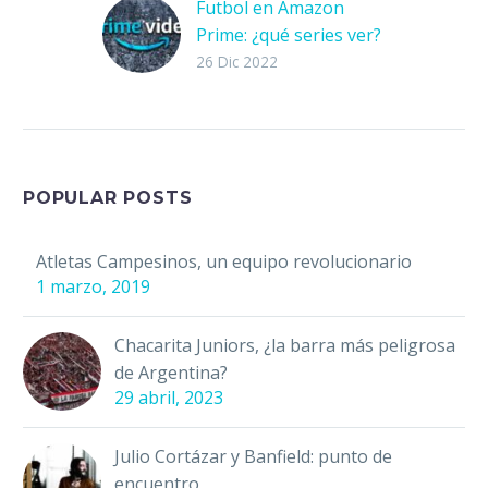
Futbol en Amazon
Prime: ¿qué series ver?
Con pasos
26 Dic 2022
agigantados, Amazon
se ha posicionado
como una de las
mejores plataformas
de entretenimiento en
POPULAR POSTS
el mundo, y en…
Atletas Campesinos, un equipo revolucionario
1 marzo, 2019
Chacarita Juniors, ¿la barra más peligrosa
de Argentina?
29 abril, 2023
Julio Cortázar y Banfield: punto de
encuentro