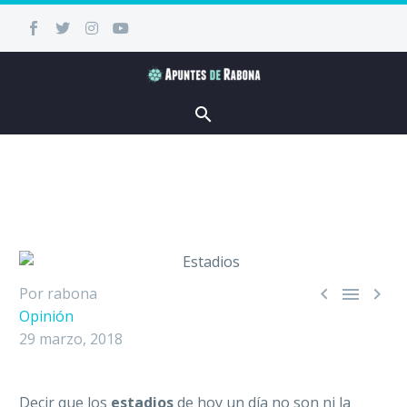



Por rabona
Opinión
29 marzo, 2018
Decir que los
estadios
de hoy un día no son ni la