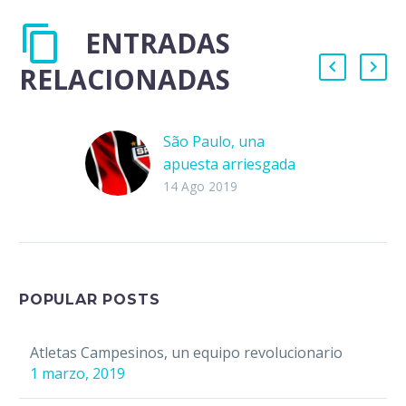
ENTRADAS
RELACIONADAS
São Paulo, una
apuesta arriesgada
Agosto inició de la
14 Ago 2019
mejor manera para
São Paulo y todos sus
aficionados. El 2 de
agosto de 2019
anunciaron…
POPULAR POSTS
Atletas Campesinos, un equipo revolucionario
1 marzo, 2019