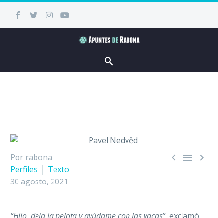



Por rabona
Perfiles
Texto
30 agosto, 2021
“Hijo, deja la pelota y ayúdame con las vacas”,
exclamó