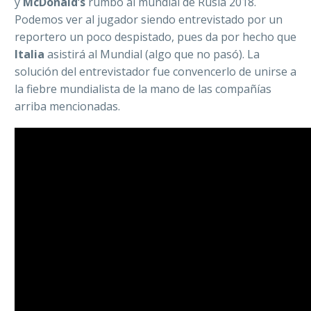
y
McDonald’s
rumbo al mundial de Rusia 2018.
Podemos ver al jugador siendo entrevistado por un
reportero un poco despistado, pues da por hecho que
Italia
asistirá al Mundial (algo que no pasó). La
solución del entrevistador fue convencerlo de unirse a
la fiebre mundialista de la mano de las compañías
arriba mencionadas.