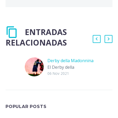
ENTRADAS
RELACIONADAS
Derby della Madonnina
El Derby della
Madonnina es uno de
06 Nov 2021
los partidos, sino es
que el más importante
de Italia. El encuentro
divide…
POPULAR POSTS