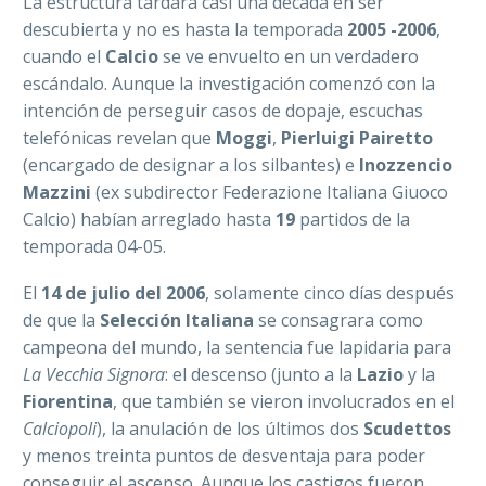
La estructura tardará casi una década en ser
descubierta y no es hasta la temporada
2005 -2006
,
cuando el
Calcio
se ve envuelto en un verdadero
escándalo. Aunque la investigación comenzó con la
intención de perseguir casos de dopaje, escuchas
telefónicas revelan que
Moggi
,
Pierluigi Pairetto
(encargado de designar a los silbantes) e
Inozzencio
Mazzini
(ex subdirector Federazione Italiana Giuoco
Calcio) habían arreglado hasta
19
partidos de la
temporada 04-05.
El
14 de julio del 2006
, solamente cinco días después
de que la
Selección Italiana
se consagrara como
campeona del mundo, la sentencia fue lapidaria para
La Vecchia Signora
: el descenso (junto a la
Lazio
y la
Fiorentina
, que también se vieron involucrados en el
Calciopoli
), la anulación de los últimos dos
Scudettos
y menos treinta puntos de desventaja para poder
conseguir el ascenso. Aunque los castigos fueron