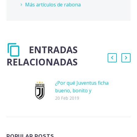
Más artículos de rabona
ENTRADAS
RELACIONADAS
¿Por qué Juventus ficha
bueno, bonito y
barato?
20 Feb 2019
Hoy en día, los fichajes
son un escaparate
donde los dueños más
acaudalados pueden
desembolsar 100
POPULAR POSTS