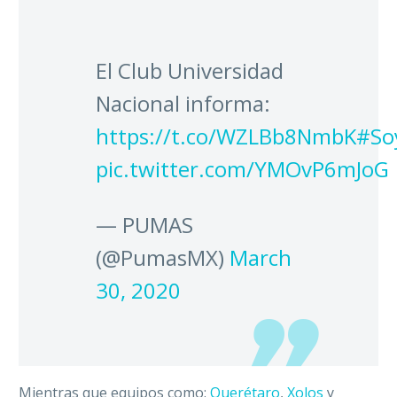
El Club Universidad
Nacional informa:
https://t.co/WZLBb8NmbK
#So
pic.twitter.com/YMOvP6mJoG
— PUMAS
(@PumasMX)
March
30, 2020
Mientras que equipos como:
Querétaro
,
Xolos
y