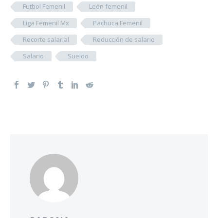
Futbol Femenil
León femenil
Liga Femenil Mx
Pachuca Femenil
Recorte salarial
Reducción de salario
Salario
Sueldo