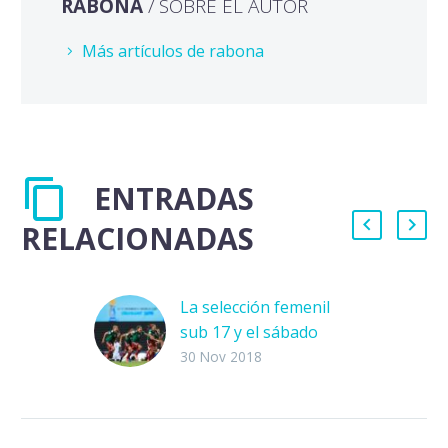
RABONA
/ SOBRE EL AUTOR
Más artículos de rabona
ENTRADAS
RELACIONADAS
La selección femenil
sub 17 y el sábado
mágico
30 Nov 2018
La selección femenil
sub-17 está haciendo
soñar a un país en el