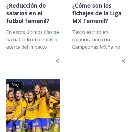
¿Reducción de
¿Cómo son los
salarios en el
fichajes de la Liga
futbol femenil?
MX Femenil?
En estos últimos días se
Texto escrito en
ha hablado en demasía
colaboración con
acerca del impacto
Campeonas MX Ya no
económico en el futbol,
jugó el segundo tiempo
a consecuencia de la…
—el encontronazo con
la portera rival tuvo
graves…
Blog