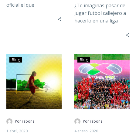
oficial el que
¿Te imaginas pasar de
seguramente será el
jugar futbol callejero a
fichaje más importante
hacerlo en una liga
del verano…
profesional? El día de
hoy está con nosotros…
Blog
Blog
-
-
Por rabona
Por rabona
1 abril, 2020
4 enero, 2020