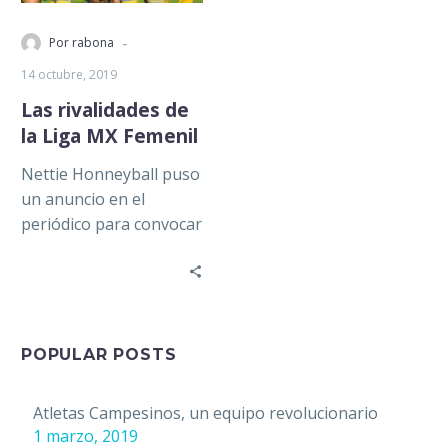
-
Por rabona
14 octubre, 2019
Las rivalidades de
la Liga MX Femenil
Nettie Honneyball puso
un anuncio en el
periódico para convocar
al primer equipo de
futbol femenil: British
Ladies Football Club;…
POPULAR POSTS
Atletas Campesinos, un equipo revolucionario
1 marzo, 2019