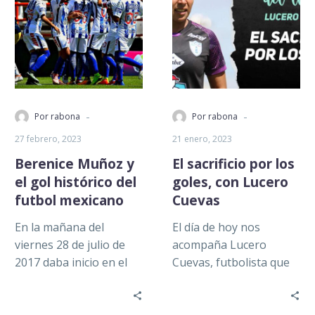
-
-
Por rabona
Por rabona
27 febrero, 2023
21 enero, 2023
Berenice Muñoz y
El sacrificio por los
el gol histórico del
goles, con Lucero
futbol mexicano
Cuevas
En la mañana del
El día de hoy nos
viernes 28 de julio de
acompaña Lucero
2017 daba inicio en el
Cuevas, futbolista que
Estadio Hidalgo el
actualmente milita en el
Torneo de Apertura…
León en la Liga MX