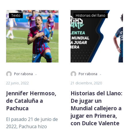
Femenil. Y quien,…
Texto
Historias del llano
-
-
Por rabona
Por rabona
22 junio, 2022
21 diciembre, 2020
Jennifer Hermoso,
Historias del Llano:
de Cataluña a
De jugar un
Pachuca
Mundial callejero a
jugar en Primera,
El pasado 21 de junio de
con Dulce Valente
2022, Pachuca hizo