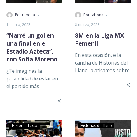
-
-
Por rabona
Por rabona
14 junio, 2023
8 marzo, 2023
“Narré un gol en
8M en la Liga MX
una final en el
Femenil
Estadio Azteca”,
En esta ocasión, e la
con Sofía Moreno
cancha de Historias del
Llano, platicamos sobre
¿Te imaginas la
el 8M en la Liga MX
posibilidad de estar en
Femenil. Una…
el partido más
importante del torneo?
Pues Sofía Moreno,
narradora por hobbie
y…
Historia
Texto
Historias del llano