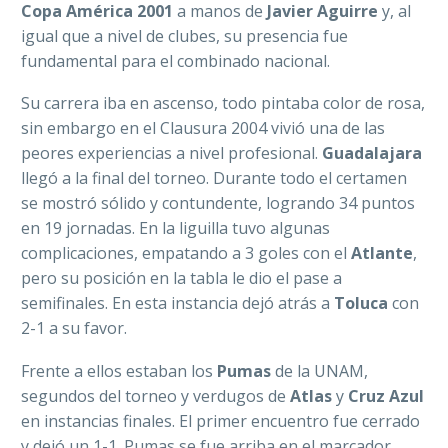
Copa América 2001
a manos de
Javier Aguirre
y, al
igual que a nivel de clubes, su presencia fue
fundamental para el combinado nacional.
Su carrera iba en ascenso, todo pintaba color de rosa,
sin embargo en el Clausura 2004 vivió una de las
peores experiencias a nivel profesional.
Guadalajara
llegó a la final del torneo. Durante todo el certamen
se mostró sólido y contundente, logrando 34 puntos
en 19 jornadas. En la liguilla tuvo algunas
complicaciones, empatando a 3 goles con el
Atlante
,
pero su posición en la tabla le dio el pase a
semifinales. En esta instancia dejó atrás a
Toluca
con
2-1 a su favor.
Frente a ellos estaban los
Pumas
de la UNAM,
segundos del torneo y verdugos de
Atlas
y
Cruz Azul
en instancias finales. El primer encuentro fue cerrado
y dejó un 1-1. Pumas se fue arriba en el marcador,