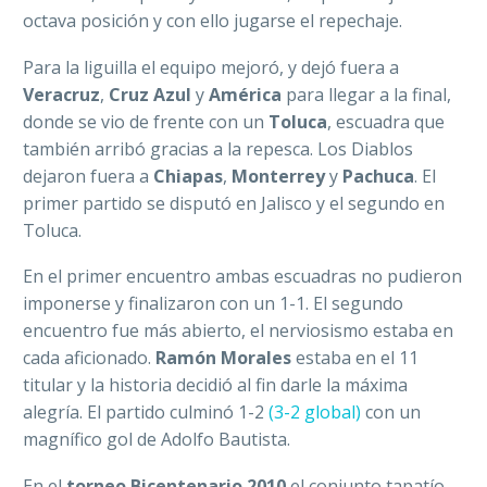
octava posición y con ello jugarse el repechaje.
Para la liguilla el equipo mejoró, y dejó fuera a
Veracruz
,
Cruz Azul
y
América
para llegar a la final,
donde se vio de frente con un
Toluca
, escuadra que
también arribó gracias a la repesca. Los Diablos
dejaron fuera a
Chiapas
,
Monterrey
y
Pachuca
. El
primer partido se disputó en Jalisco y el segundo en
Toluca.
En el primer encuentro ambas escuadras no pudieron
imponerse y finalizaron con un 1-1. El segundo
encuentro fue más abierto, el nerviosismo estaba en
cada aficionado.
Ramón Morales
estaba en el 11
titular y la historia decidió al fin darle la máxima
alegría. El partido culminó 1-2
(3-2 global)
con un
magnífico gol de Adolfo Bautista.
En el
torneo Bicentenario 2010
el conjunto tapatío