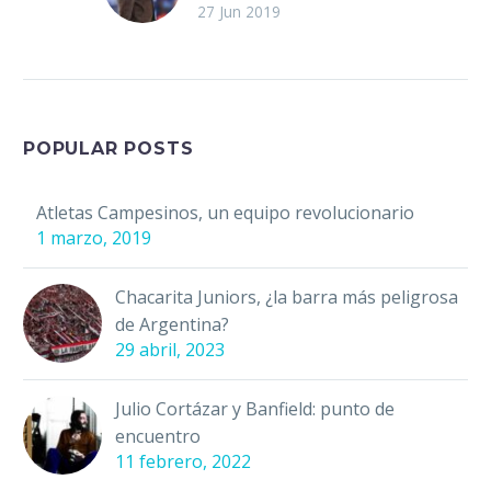
La nación chiva, los
27 Jun 2019
“chiva hermanos”,
amanecieron con una
noticia que habían
esperado por varios
años: José Luis
POPULAR POSTS
Higuera fue…
Atletas Campesinos, un equipo revolucionario
1 marzo, 2019
Chacarita Juniors, ¿la barra más peligrosa
de Argentina?
29 abril, 2023
Julio Cortázar y Banfield: punto de
encuentro
11 febrero, 2022