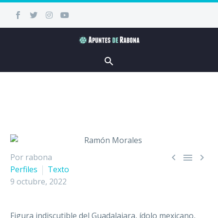



Por rabona
Perfiles
Texto
9 octubre, 2022
Figura indiscutible del Guadalajara, ídolo mexicano,