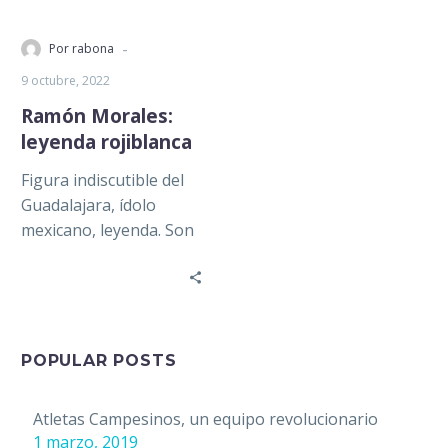
-
Por rabona
9 octubre, 2022
Ramón Morales:
leyenda rojiblanca
Figura indiscutible del
Guadalajara, ídolo
mexicano, leyenda. Son
solo algunas de las
palabras adecuadas
para describir a Ramón
Morales y…
POPULAR POSTS
Atletas Campesinos, un equipo revolucionario
1 marzo, 2019