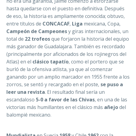
no era una garantía, Jaime comenzó a esforzarse
hasta quedarse con el puesto en definitiva. Después
de eso, la historia es ampliamente conocida; obtuvo,
entre títulos de
CONCACAF
,
Liga
mexicana, Copa,
Campeón de Campeones
y giras internacionales, un
total de
22 trofeos
que forjaron la historia del equipo
más ganador de Guadalajara. También es recordado
(principalmente por aficionados de los rojinegros del
Atlas) en el
clásico tapatío
, como el portero que se
burló de la ofensiva atlista, ya que al comenzar
ganando por un amplio marcador en 1955 frente a los
zorros, se sentó y recargado en el poste,
se puso a
leer una revista
. El resultado final sería un
escandaloso
5-0 a favor de las Chivas
, en una de las
victorias más humillantes en el clásico más
añejo
del
balompié mexicano.
Mundialista
en Suecia
1958
y Chile
1962
con la