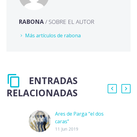
RABONA
/ SOBRE EL AUTOR
Más artículos de rabona
ENTRADAS
RELACIONADAS
Ares de Parga “el dos
caras”
«El equipo está
11 Jun 2019
recuperando su ADN: