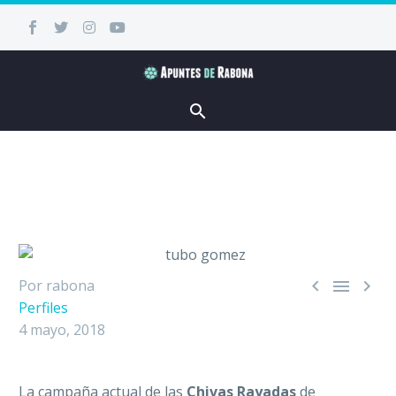



Por rabona
Perfiles
4 mayo, 2018
La campaña actual de las
Chivas Rayadas
de