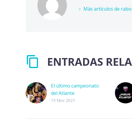
Más artículos de rab
ENTRADAS REL
El último campeonato
del Atlante
Entonces el cielo de la
15 Nov 2021
ciudad de los palacios
se llenó de pirotecnia,
el silencio reinaba en la
vieja calle…