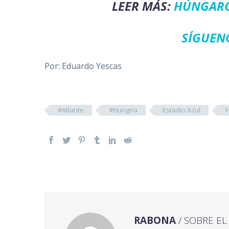
LEER MÁS:
HÚNGARO
SÍGUEN
Por: Eduardo Yescas
#Atlante
#Hungría
Estadio Azul
H
RABONA
/ SOBRE E