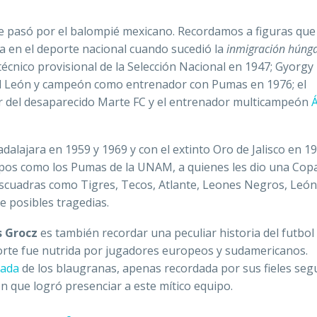
ue pasó por el balompié mexicano. Recordamos a figuras que
a en el deporte nacional cuando sucedió la
inmigración húnga
técnico provisional de la Selección Nacional en 1947; Gyorgy
el León y campeón como entrenador con Pumas en 1976; el
or del desaparecido Marte FC y el entrenador multicampeón
dalajara en 1959 y 1969 y con el extinto Oro de Jalisco en 19
ipos como los Pumas de la UNAM, a quienes les dio una Cop
scuadras como Tigres, Tecos, Atlante, Leones Negros, León 
e posibles tragedias.
s Grocz
es también recordar una peculiar historia del futbol
porte fue nutrida por jugadores europeos y sudamericanos.
dada
de los blaugranas, apenas recordada por sus fieles seg
n que logró presenciar a este mítico equipo.