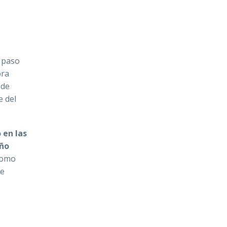
l paso
ora
 de
e del
 en las
año
 como
ue