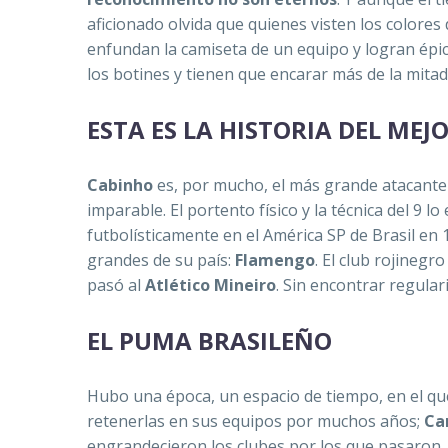
aficionado olvida que quienes visten los colore
enfundan la camiseta de un equipo y logran ép
los botines y tienen que encarar más de la mita
ESTA ES LA HISTORIA DEL MEJ
Cabinho
es, por mucho, el más grande atacante
imparable. El portento físico y la técnica del 9 
futbolísticamente en el América SP de Brasil en 
grandes de su país:
Flamengo
. El club rojinegr
pasó al
Atlético Mineiro
. Sin encontrar regula
EL PUMA BRASILEÑO
Hubo una época, un espacio de tiempo, en el que
retenerlas en sus equipos por muchos años;
Ca
engrandecieron los clubes por los que pasaron.