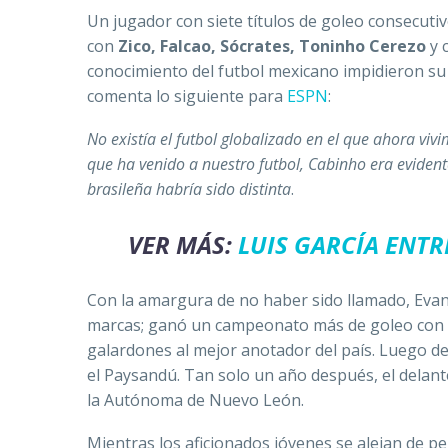
Un jugador con siete títulos de goleo consecut
con
Zico, Falcao, Sócrates, Toninho Cerezo
y 
conocimiento del futbol mexicano impidieron su 
comenta lo siguiente para
ESPN
:
No existía el futbol globalizado en el que ahora viv
que ha venido a nuestro futbol, Cabinho era evidente
brasileña habría sido distinta
.
VER MÁS:
LUIS GARCÍA ENT
Con la amargura de no haber sido llamado, Evan
marcas; ganó un campeonato más de goleo con
galardones al mejor anotador del país. Luego d
el Paysandú. Tan solo un año después, el delante
la Autónoma de Nuevo León.
Mientras los aficionados jóvenes se alejan de 