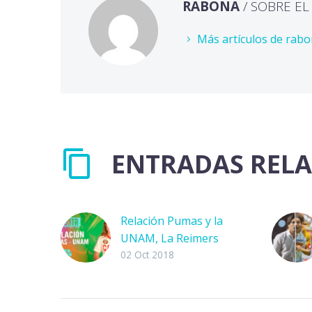
RABONA
/ SOBRE E
Más artículos de rab
ENTRADAS REL
Relación Pumas y la
UNAM, La Reimers
Apunta
02 Oct 2018
La relación que se
pretende exista entre
los Pumas y la UNAM,