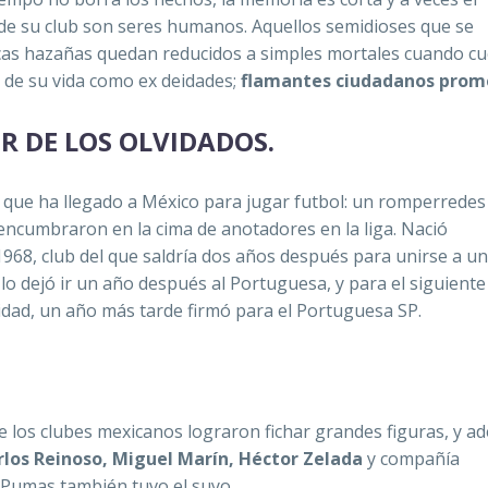
s de su club son seres humanos. Aquellos semidioses que se
icas hazañas quedan reducidos a simples mortales cuando c
d de su vida como ex deidades;
flamantes ciudadanos prom
OR DE LOS OLVIDADOS.
 que ha llegado a México para jugar futbol: un romperredes
lo encumbraron en la cima de anotadores en la liga. Nació
1968, club del que saldría dos años después para unirse a un
o lo dejó ir un año después al Portuguesa, y para el siguiente
ridad, un año más tarde firmó para el Portuguesa SP.
 los clubes mexicanos lograron fichar grandes figuras, y a
rlos Reinoso, Miguel Marín, Héctor Zelada
y compañía
 Pumas también tuvo el suyo.