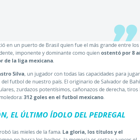
ió en un puerto de Brasil quien fue el más grande entre los
ndente, imponente y dominante como quien
ostentó por 8 a
r de la liga mexicana
.
stro Silva
, un jugador con todas las capacidades para jugar
 del futbol de nuestro país. El originario de Salvador de Bah
ulares, zurdazos potentísimos, cañonazos de derecha, tiros 
emoledora:
312 goles en el futbol mexicano
.
N, EL ÚLTIMO ÍDOLO DEL PEDREGAL
obó las mieles de la fama.
La gloria, los títulos y el
tiempo no borra los hechos, la memoria es corta y a veces el