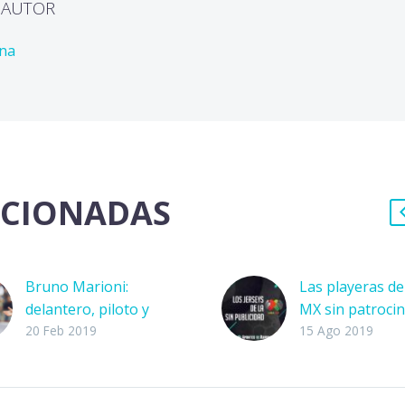
L AUTOR
ona
ACIONADAS
Bruno Marioni:
Las playeras de
delantero, piloto y
MX sin patrocin
técnico
El patrocinio se
20 Feb 2019
15 Ago 2019
Convertirse en
vuelto indispen
entrenador de Pumas
para los equipo
no es una tarea
futbol, a través