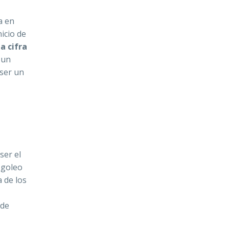
a en
icio de
 cifra
, un
ser un
ser el
 goleo
 de los
 de