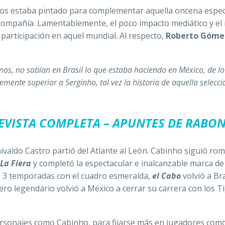
ivos estaba pintado para complementar aquella oncena espec
compañía. Lamentablemente, el poco impacto mediático y el
participación en aquel mundial. Al respecto,
Roberto Góme
imos, no sabían en Brasil lo que estaba haciendo en México, de l
mente superior a Serginho, tal vez la historia de aquella selecci
REVISTA COMPLETA – APUNTES DE RABO
ivaldo Castro partió del Atlante al León. Cabinho siguió ro
La Fiera
y completó la espectacular e inalcanzable marca de
e 3 temporadas con el cuadro esmeralda,
el Cabo
volvió a Br
ro legendario volvió a México a cerrar su carrera con los T
personajes como Cabinho, para fijarse más en jugadores com