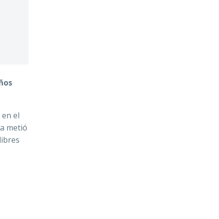
ños
 en el
ía metió
libres