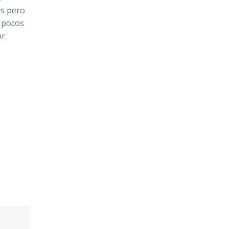
os pero
e pocos
r.