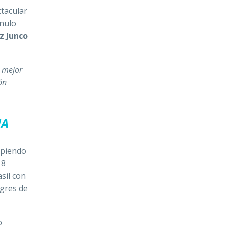
tacular
 nulo
z Junco
o mejor
ón
NA
mpiendo
 8
asil con
igres de
o