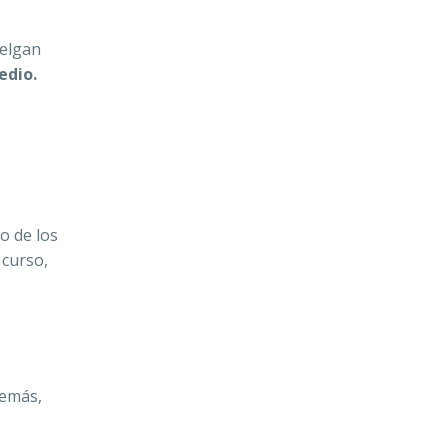
uelgan
edio.
o de los
 curso,
demás,