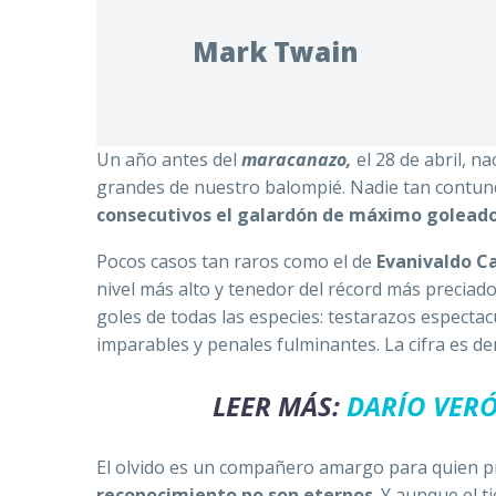
Mark Twain
Un año antes del
maracanazo,
el 28 de abril,
nac
grandes de nuestro balompié. Nadie tan contu
consecutivos el galardón de máximo goleado
Pocos casos tan raros como el de
Evanivaldo Ca
nivel más alto y tenedor del récord más preciado
goles de todas las especies: testarazos espectac
imparables y penales fulminantes. La cifra es d
LEER MÁS:
DARÍO VERÓ
El olvido es un compañero amargo para quien pr
reconocimiento no son eternos
. Y aunque el 