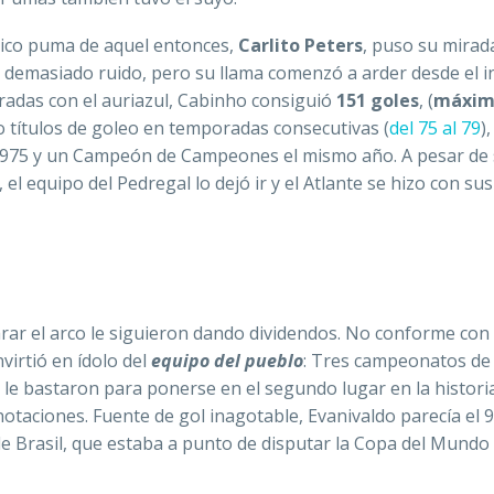
cnico puma de aquel entonces,
Carlito Peters
, puso su mirad
 demasiado ruido, pero su llama comenzó a arder desde el in
radas con el auriazul, Cabinho consiguió
151 goles
, (
máxima
ro títulos de goleo en temporadas consecutivas (
del 75 al 79
)
n 1975 y un Campeón de Campeones el mismo año. A pesar de 
 equipo del Pedregal lo dejó ir y el Atlante se hizo con sus
carar el arco le siguieron dando dividendos. No conforme con 
virtió en ídolo del
equipo del pueblo
: Tres campeonatos de
 le bastaron para ponerse en el segundo lugar en la historia
taciones. Fuente de gol inagotable, Evanivaldo parecía el 9
e Brasil, que estaba a punto de disputar la Copa del Mundo