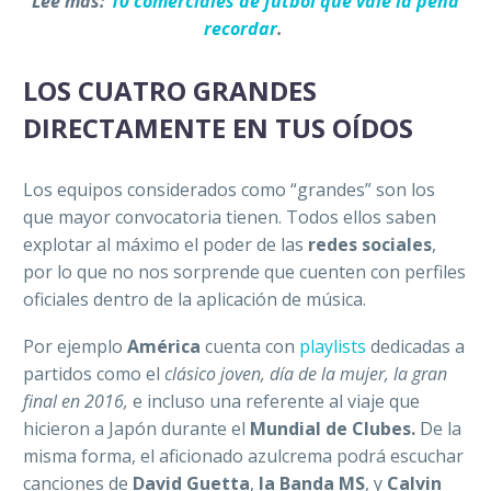
Lee más:
10 comerciales de futbol que vale la pena
recordar
.
LOS CUATRO GRANDES
DIRECTAMENTE EN TUS OÍDOS
Los equipos considerados como “grandes” son los
que mayor convocatoria tienen. Todos ellos saben
explotar al máximo el poder de las
redes sociales
,
por lo que no nos sorprende que cuenten con perfiles
oficiales dentro de la aplicación de música.
Por ejemplo
América
cuenta con
playlists
dedicadas a
partidos como el
clásico joven, día de la mujer, la gran
final en 2016,
e incluso una referente al viaje que
hicieron a Japón durante el
Mundial de Clubes.
De la
misma forma, el aficionado azulcrema podrá escuchar
canciones de
David Guetta
,
la Banda MS
, y
Calvin