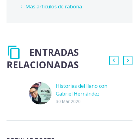
Más artículos de rabona
ENTRADAS
RELACIONADAS
Historias del llano con
Gabriel Hernández
Está con nosotros
30 Mar 2020
Gabriel Hernández,
mejor conocido como
El Faraón del
Espectáculo. Gabriel