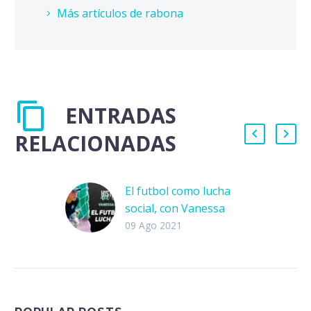
Más artículos de rabona
ENTRADAS
RELACIONADAS
El futbol como lucha
social, con Vanessa
Córdoba
09 Ago 2021
El día de hoy nos
acompaña Vanessa
Córdoba, la nueva
arquera de Gallos