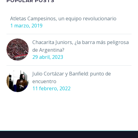
Femenil en la Liga MX
POPULAR POSTS
Femenil. Escucha la
historia de Vanessa…
Atletas Campesinos, un equipo revolucionario
1 marzo, 2019
Chacarita Juniors, ¿la barra más peligrosa
de Argentina?
29 abril, 2023
Julio Cortázar y Banfield: punto de
encuentro
11 febrero, 2022