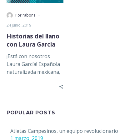
-
Por rabona
24 junio, 2019
Historias del llano
con Laura García
¡Está con nosotros
Laura García! Española
naturalizada mexicana,
se define a sí misma
como una amante de las
palabras, y vaya…
POPULAR POSTS
Atletas Campesinos, un equipo revolucionario
1 marzo, 2019