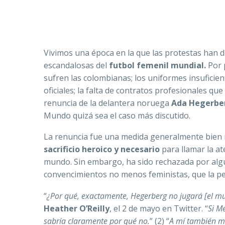
Vivimos una época en la que las protestas han 
escandalosas del
futbol femenil
mundial.
Por 
sufren las colombianas; los uniformes insuficien
oficiales; la falta de contratos profesionales q
renuncia de la delantera noruega
Ada Hegerbe
Mundo quizá sea el caso más discutido.
La renuncia fue una medida generalmente bien r
sacrificio heroico y necesario
para llamar la a
mundo. Sin embargo, ha sido rechazada por algu
convencimientos no menos feministas, que la pe
“
¿Por qué, exactamente, Hegerberg no jugará [el m
Heather O’Reilly
, el 2 de mayo en Twitter. “
Si M
sabría claramente por qué no.
” (2) “
A mí también me