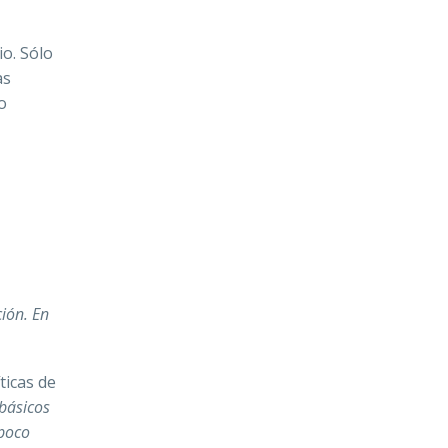
o. Sólo
as
o
ción. En
ticas de
 básicos
 poco