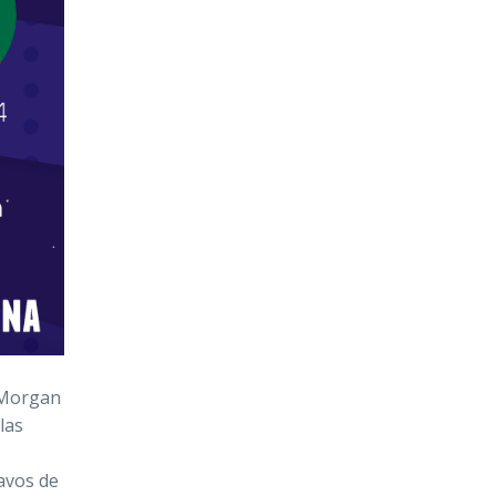
, Morgan
las
tavos de