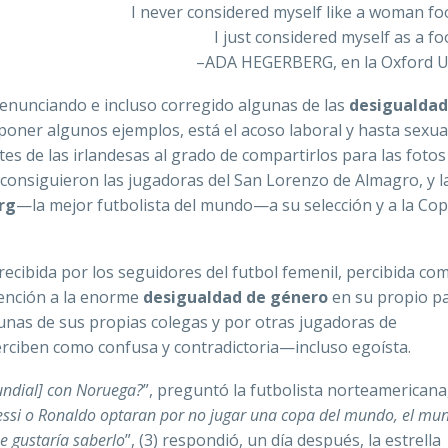
I never considered myself like a woman foo
I just considered myself as a fo
–ADA HEGERBERG, en la Oxford U
denunciando e incluso corregido algunas de las
desigualdad
poner algunos ejemplos, está el acoso laboral y hasta sexua
tes de las irlandesas al grado de compartirlos para las fotos
ue consiguieron las jugadoras del San Lorenzo de Almagro, y l
rg
—la mejor futbolista del mundo—a su selección y a la Cop
ecibida por los seguidores del futbol femenil, percibida co
tención a la enorme
desigualdad de género
en su propio paí
nas de sus propias colegas y por otras jugadoras de
rciben como confusa y contradictoria—incluso egoísta.
undial] con Noruega?
”, preguntó la futbolista norteamericana
essi o Ronaldo optaran por no jugar una copa del mundo, el mu
 gustaría saberlo
”, (3) respondió, un día después, la estrella