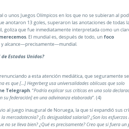
l o unos Juegos Olímpicos en los que no se subieran al podi
que anotaron 13 goles, superaron las anotaciones de todas l
nil, goliza que fue inmediatamente interpretada como un clar
s merecemos
. El mundial es, después de todo, un
foco
ad y alcance—precisamente—mundial.
l de Estados Unidos?
renunciando a esta atención mediática, que seguramente se
ma es que […] Hegerberg usa universalidades oblicuas que solo
he Telegraph
. “
Podría explicar sus críticas en una sola declara
on su federación] en una adivinanza elaborada
”. (4)
vio al juego inaugural de Noruega, la que sí expandió sus crí
s la mercadotecnia? ¿Es desigualdad salarial? ¿Son los esfuerzos
ue no se lleva bien? ¿Qué es precisamente? Creo que si fuera un