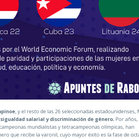
apinoe
, y el resto de las 26 seleccionadas estadounidenses
sigualdad salarial y discriminación de género.
Por años, 
tricampeonas mundialistas y tetracampeonas olímpicas, han
ero que recibe la varonil, cuyo mayor éxito es la fase de oc