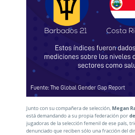
Junto con su compañera de selección,
Megan R
está demandando a su propia federación por
de
jugadoras de la selección femenil de ese país, 
denunciado que reciben sólo una fracción del din