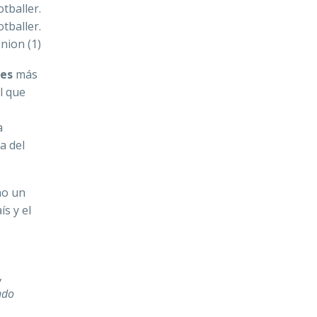
tballer.
otballer.
nion (1)
es
más
l que
a
a del
mo un
s y el
,
ndo