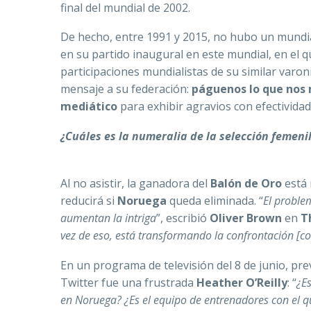
final del mundial de 2002.
De hecho, entre 1991 y 2015, no hubo un mundia
en su partido inaugural en este mundial, en el 
participaciones mundialistas de su similar varo
mensaje a su federación:
páguenos lo que no
mediático
para exhibir agravios con efectivid
¿Cuáles es la numeralia de la selección femeni
Al no asistir, la ganadora del
Balón de Oro
está 
reducirá si
Noruega
queda eliminada. “
El proble
aumentan la intriga
”, escribió
Oliver Brown
en
T
vez de eso, está transformando la confrontación [c
En un programa de televisión del 8 de junio, pre
Twitter fue una frustrada
Heather O’Reilly
: “
¿E
en Noruega? ¿Es el equipo de entrenadores con el q