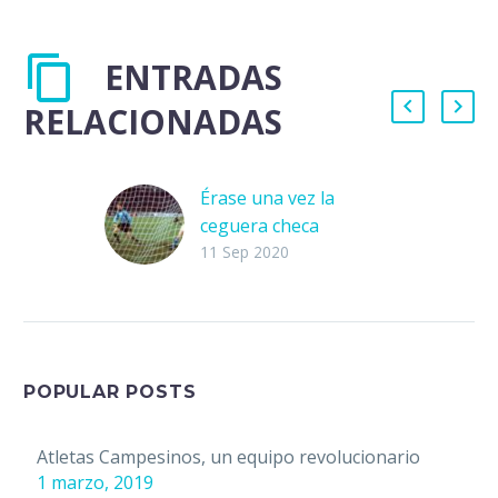
ENTRADAS
RELACIONADAS
Érase una vez la
ceguera checa
Tenía cinco años de
11 Sep 2020
edad cuando huyó de
Checoslovaquia junto a
sus padres. La última
imagen que guardó en
su…
POPULAR POSTS
Atletas Campesinos, un equipo revolucionario
1 marzo, 2019