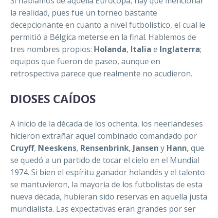
Si hablamos de aquella Eurocopa, hay que mencionar
la realidad, pues fue un torneo bastante
decepcionante en cuanto a nivel futbolístico, el cual le
permitió a Bélgica meterse en la final.
Hablemos de
tres nombres propios:
Holanda
,
Italia
e
Inglaterra
;
equipos que fueron de paseo, aunque en
retrospectiva parece que realmente no acudieron.
DIOSES CAÍDOS
A inicio de la década de los ochenta, los neerlandeses
hicieron extrañar aquel combinado comandado por
Cruyff
,
Neeskens
,
Rensenbrink
,
Jansen
y
Hann
, que
se quedó a un partido de tocar el cielo en el Mundial
1974. Si bien el espíritu ganador holandés y el talento
se mantuvieron, la mayoría de los futbolistas de esta
nueva década, hubieran sido reservas en aquella justa
mundialista. Las expectativas eran grandes por ser