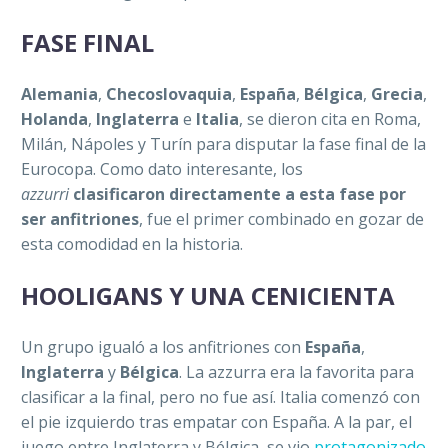
FASE FINAL
Alemania
,
Checoslovaquia
,
España
,
Bélgica
,
Grecia
,
Holanda
,
Inglaterra
e
Italia
, se dieron cita en Roma,
Milán, Nápoles y Turín para disputar la fase final de la
Eurocopa. Como dato interesante, los
azzurri
clasificaron directamente a esta fase por
ser anfitriones
, fue el primer combinado en gozar de
esta comodidad en la historia.
HOOLIGANS Y UNA CENICIENTA
Un grupo igualó a los anfitriones con
España
,
Inglaterra
y
Bélgica
. La azzurra era la favorita para
clasificar a la final, pero no fue así.
Italia comenzó con
el pie izquierdo tras empatar con España. A la par, el
juego entre Inglaterra y Bélgica, se vio
protagonizado