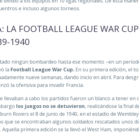
ue dividió a los equipos en 10 ligas regionales. De esta mane
uentros e incluso algunos torneos.
: LA FOOTBALL LEAGUE WAR CUP
39-1940
entado ningún bombardeo hasta ese momento –en un period
eó la
Football League War Cup.
En su primera edición, el t
adamente nueve semanas, dando inicio en abril. Para desgr
nzó la ofensiva para invadir Francia.
 se llevaban a cabo los partidos fueron un blanco a tener en 
mbargo
los juegos no se detuvieron
, realizándose la final d
burn Rovers el 8 de junio de 1940, en el estadio de Wembley,
los que se encontraban algunos soldados rescatados unos dí
 Aquella primera edición se la llevó el West Ham, imponién