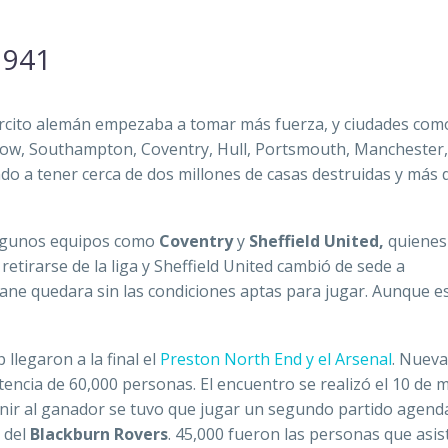
1941
ército alemán empezaba a tomar más fuerza, y ciudades com
gow, Southampton, Coventry, Hull, Portsmouth, Manchester, 
ndo a tener cerca de dos millones de casas destruidas y más 
a algunos equipos como
Coventry
y
Sheffield United,
quienes
retirarse de la liga y Sheffield United cambió de sede a
Lane quedara sin las condiciones aptas para jugar. Aunque e
llegaron a la final el
Preston North End y el Arsenal
. Nuev
tencia de 60,000 personas. El encuentro se realizó el 10 de 
finir al ganador se tuvo que jugar un segundo partido agend
 del
Blackburn Rovers
. 45,000 fueron las personas que asis