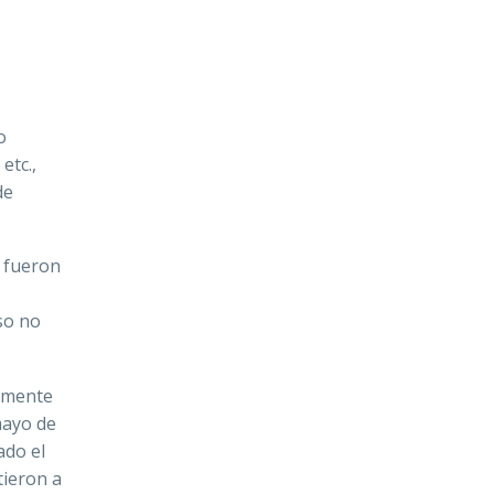
o
etc.,
de
 fueron
so no
amente
mayo de
ado el
tieron a