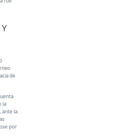
ra fue
 Y
o
orneo
acia de
cuenta
e la
 ante la
as
dose por