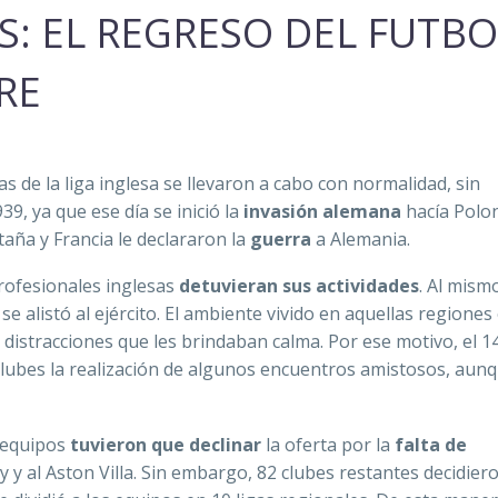
S: EL REGRESO DEL FUTBO
RE
 de la liga inglesa se llevaron a cabo con normalidad, sin
9, ya que ese día se inició la
invasión alemana
hacía Polon
aña y Francia le declararon la
guerra
a Alemania.
profesionales inglesas
detuvieran sus actividades
. Al mism
se alistó al ejército. El ambiente vivido en aquellas regiones
s distracciones que les brindaban calma. Por ese motivo, el 1
clubes la realización de algunos encuentros amistosos, aun
s equipos
tuvieron que declinar
la oferta por la
falta de
y y al Aston Villa. Sin embargo, 82 clubes restantes decidier