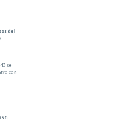
pos del
e
943 se
ntro con
a en