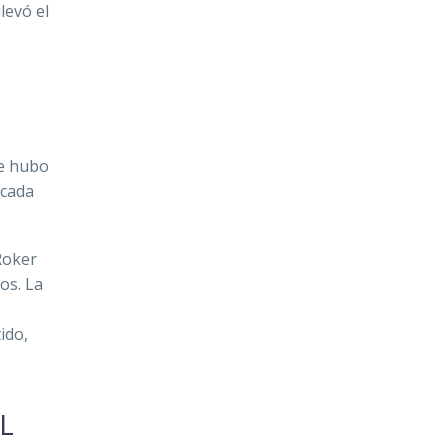
levó el
ue hubo
 cada
 Roker
os. La
ido,
L