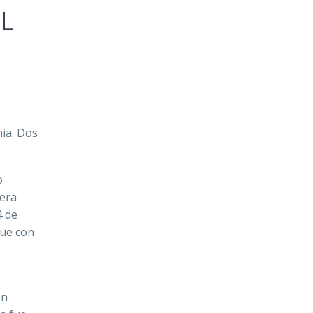
L
ia. Dos
o
 era
4 de
que con
on