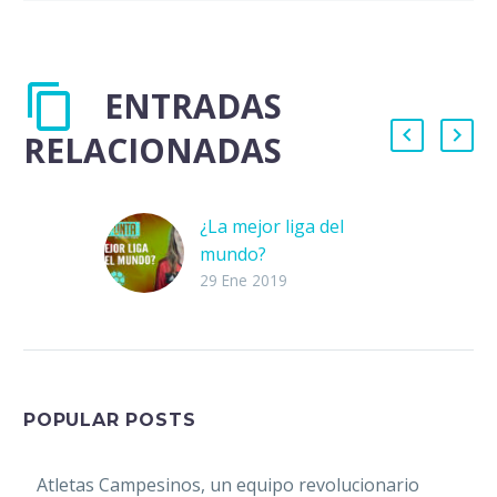
ENTRADAS
RELACIONADAS
¿La mejor liga del
mundo?
¡Atención! La tía
29 Ene 2019
Reimers les va a decir,
por fin, cuál es la mejor
liga del mundo. ¿A poco
ustedes…
POPULAR POSTS
Atletas Campesinos, un equipo revolucionario