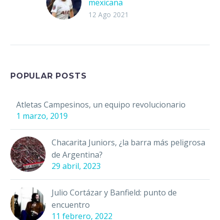
mexicana
“Me encantan las
12 Ago 2021
quesadillas, las
frijoladas y los
chilaquiles”, declaró
Silvana Flores a FIFA
antes de jugar la final
POPULAR POSTS
de…
Atletas Campesinos, un equipo revolucionario
1 marzo, 2019
Chacarita Juniors, ¿la barra más peligrosa
de Argentina?
29 abril, 2023
Julio Cortázar y Banfield: punto de
encuentro
11 febrero, 2022