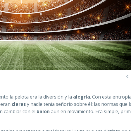

ento la pelota era la diversión y la
alegría
. Con esta entropí
o eran
claras
y nadie tenía señorío sobre él: las normas que l
an cambiar con el
balón
aún en movimiento. Era simple, primi