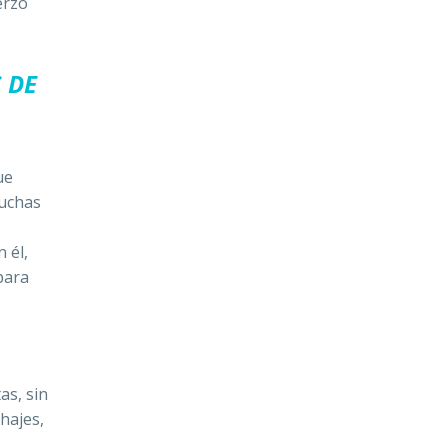
erzo
 DE
ue
uchas
 él,
para
as, sin
ichajes,