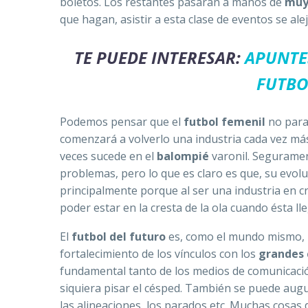
boletos.
Los restantes pasarán a manos de
muy
que hagan, asistir a esta clase de eventos se al
TE PUEDE INTERESAR:
APUNTE
FUTBO
Podemos pensar que el
futbol femenil
no parar
comenzará a volverlo una industria cada vez más
veces sucede en el
balompié
varonil. Seguramen
problemas, pero lo que es claro es que, su evo
principalmente porque al ser una industria en c
poder estar en la cresta de la ola cuando ésta ll
El
futbol del futuro
es, como el mundo mismo, u
fortalecimiento de los vínculos con los
grandes 
fundamental tanto de los medios de comunicaci
siquiera pisar el césped. También se puede aug
las alineaciones, los parados etc. Muchas cosa