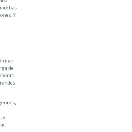
cada
 muchas
ones. Y
nfirmar
rga de
mamento
grandes
genuos,
, y
dar.