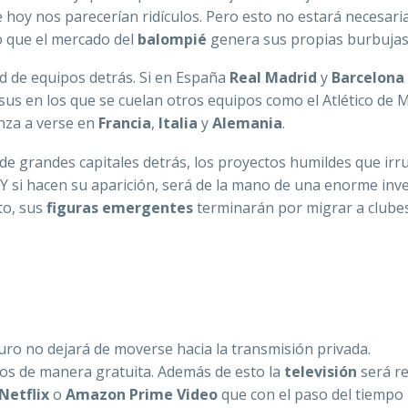
e hoy nos parecerían ridículos. Pero esto no estará necesar
no que el mercado del
balompié
genera sus propias burbujas
ad de equipos detrás. Si en España
Real Madrid
y
Barcelona
sus en los que se cuelan otros equipos como el Atlético de M
nza a verse en
Francia
,
Italia
y
Alemania
.
 de grandes capitales detrás, los proyectos humildes que ir
Y si hacen su aparición, será de la mano de una enorme inve
to, sus
figuras emergentes
terminarán por migrar a clube
uturo no dejará de moverse hacia la transmisión privada.
dos de manera gratuita. Además de esto la
televisión
será r
Netflix
o
Amazon Prime Video
que con el paso del tiempo