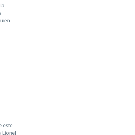
 la
s
quien
e este
s Lionel