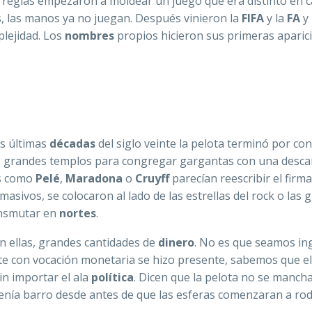
 reglas empezaron a moldear un juego que era distinto en 
s, las manos ya no juegan. Después vinieron la
FIFA
y la
FA
y
plejidad. Los
nombres
propios hicieron sus primeras aparici
as últimas
décadas
del siglo veinte la pelota terminó por co
os grandes templos para congregar gargantas con una desca
os como
Pelé
,
Maradona
o
Cruyff
parecían reescribir el fir
asivos, se colocaron al lado de las estrellas del rock o las 
ransmutar en
nortes
.
on ellas, grandes cantidades de
dinero
. No es que seamos in
nte con vocación monetaria se hizo presente, sabemos que el
in importar el ala
política
. Dicen que la pelota no se mancha
tenía barro desde antes de que las esferas comenzaran a ro