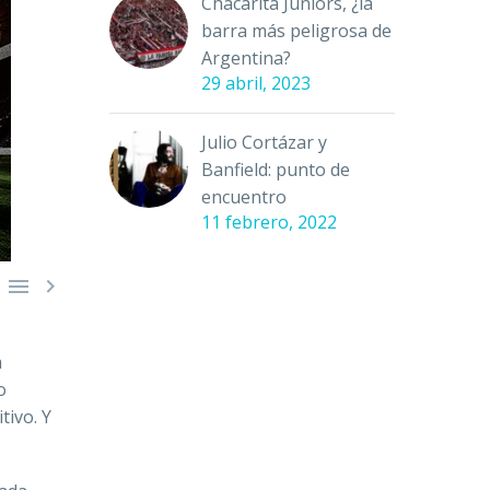
Chacarita Juniors, ¿la
barra más peligrosa de
Argentina?
29 abril, 2023
Julio Cortázar y
Banfield: punto de
encuentro
11 febrero, 2022


a
o
tivo. Y