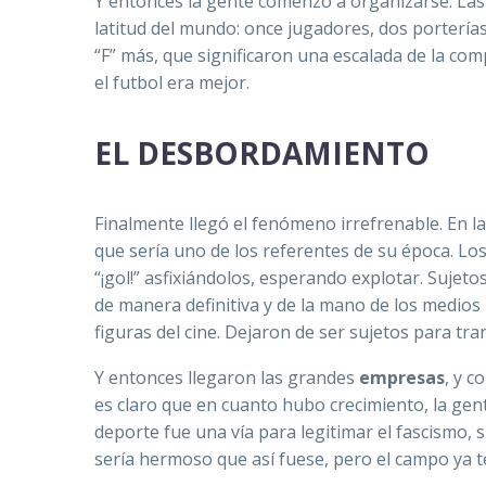
Y entonces la gente comenzó a organizarse. Las
latitud del mundo: once jugadores, dos portería
“F” más, que significaron una escalada de la com
el futbol era mejor.
EL DESBORDAMIENTO
Finalmente llegó el fenómeno irrefrenable. En l
que sería uno de los referentes de su época. L
“¡gol!” asfixiándolos, esperando explotar. Sujet
de manera definitiva y de la mano de los medios m
figuras del cine. Dejaron de ser sujetos para t
Y entonces llegaron las grandes
empresas
, y c
es claro que en cuanto hubo crecimiento, la ge
deporte fue una vía para legitimar el fascismo, s
sería hermoso que así fuese, pero el campo ya 