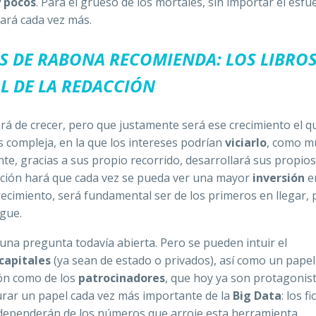
 pocos
. Para el grueso de los mortales, sin importar el esfu
ejará cada vez más.
S DE RABONA RECOMIENDA: LOS LIBROS
L DE LA REDACCIÓN
á de crecer, pero que justamente será ese crecimiento el q
 compleja, en la que los intereses podrían
viciarlo
, como m
te, gracias a sus propio recorrido, desarrollará sus propios
lución hará que cada vez se pueda ver una mayor
inversión
en
recimiento, será fundamental ser de los primeros en llegar, 
egue.
na pregunta todavía abierta. Pero se pueden intuir el
capitales
(ya sean de estado o privados), así como un papel
ón como de los
patrocinadores
, que hoy ya son protagonist
urar un papel cada vez más importante de la
Big Data
: los f
s dependerán de los números que arroje esta herramienta