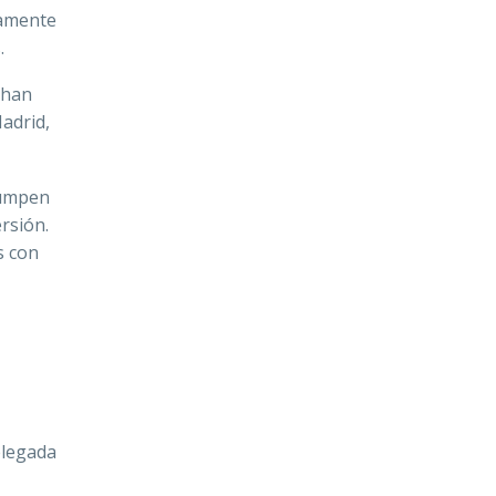
iamente
.
han
adrid,
rumpen
rsión.
s con
elegada