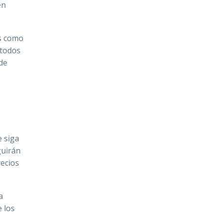
en
os como
 todos
 de
e siga
guirán
recios
a
 los