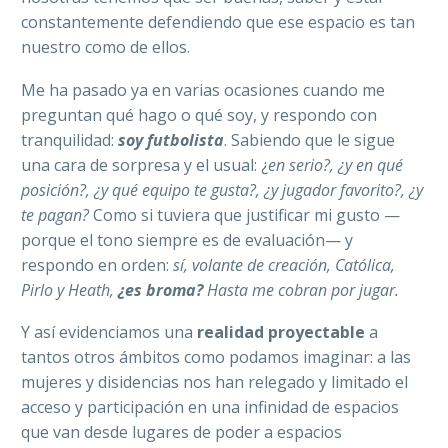
constantemente defendiendo que ese espacio es tan
nuestro como de ellos.
Me ha pasado ya en varias ocasiones cuando me
preguntan qué hago o qué soy, y respondo con
tranquilidad:
soy futbolista
. Sabiendo que le sigue
una cara de sorpresa y el usual: ¿
en serio?,
¿y en qué
posició
n?,
¿y qué equipo te gusta?, ¿y jugador favorito?, ¿y
te pagan?
Como si tuviera que justificar mi gusto —
porque el tono siempre es de evaluación— y
respondo en orden:
sí, volante de creació
n, Cat
ó
lica,
Pirlo
y Heath,
¿es broma?
Hasta me cobran por jugar.
Y así evidenciamos una
realidad proyectable
a
tantos otros ámbitos como podamos imaginar: a las
mujeres y disidencias nos han relegado y limitado el
acceso y participación en una infinidad de espacios
que van desde lugares de poder a espacios