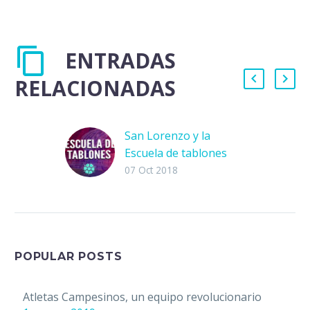
ENTRADAS
RELACIONADAS
San Lorenzo y la
Escuela de tablones
Una de las fechas más
07 Oct 2018
importantes ocurrió en
1908, cuando el padre
Lorenzo Massa fundó
un club bautizado
como San…
POPULAR POSTS
Atletas Campesinos, un equipo revolucionario