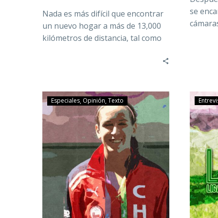
se encar
Nada es más difícil que encontrar
cámaras
un nuevo hogar a más de 13,000
chileno
kilómetros de distancia, tal como
tuvo que…
Especiales
Opinión
Texto
Entrevi