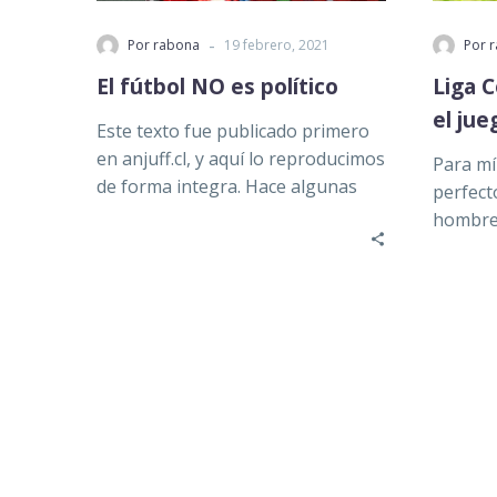
-
Por rabona
19 febrero, 2021
Por 
El fútbol NO es político
Liga C
el jue
Este texto fue publicado primero
en anjuff.cl, y aquí lo reproducimos
Para mí 
de forma integra. Hace algunas
perfect
semanas me hicieron una…
hombre
derecho