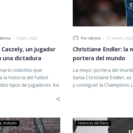
-
-
rabona
5 julio, 2022
Por rabona
21 marzo, 2022
 Caszely, un jugador
Christiane Endler: la 
a una dictadura
portera del mundo
inario colectivo que
La mejor portera del mund
 la historia del futbol
llama Christiane Endler, es
dos tipos de jugadores: los
y consiguió la Champions 
scienden dentro de la
Femenina. La arquera del…
…
a
Invitado
Historias del llano