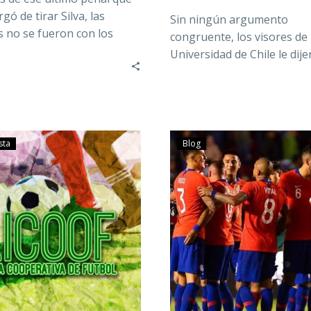
gó de tirar Silva, las
Sin ningún argumento
 no se fueron con los
congruente, los visores de 
s, sino…
Universidad de Chile le dij
no podía estar dentro de l
sta
Blog