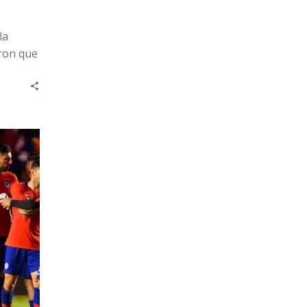
la
eron que
as…