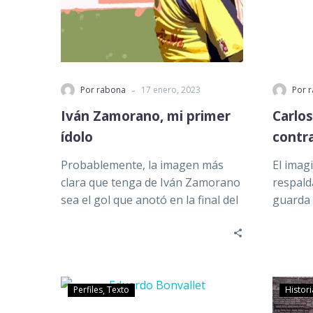
-
Por rabona
17 enero, 2023
Por 
Iván Zamorano, mi primer
Carlos
ídolo
contr
Probablemente, la imagen más
El imag
clara que tenga de Iván Zamorano
respalda
sea el gol que anotó en la final del
guarda 
2002…
que tra
cancha
Perfiles
Texto
Histori