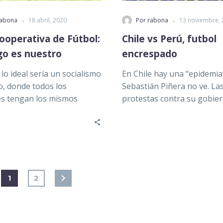
-
-
rabona
18 abril, 2020
Por rabona
13 noviembre, 
ooperativa de Fútbol:
Chile vs Perú, futbol
go es nuestro
encrespado
lo ideal sería un socialismo
En Chile hay una “epidemia
o, donde todos los
Sebastián Piñera no ve. La
s tengan los mismos
protestas contra su gobie
s y los mismos deberes….
suman al menos 151
manifestantes…
1
2