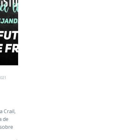
2021
 Crail,
a de
 sobre
ado…