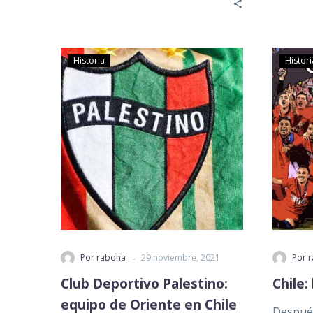
Eduardo Bonvallet….
naciona
Historia
Histori
-
Por rabona
29 noviembre, 2021
Por 
Club Deportivo Palestino:
Chile:
equipo de Oriente en Chile
Después