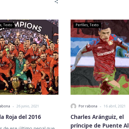
l de la…
a
Texto
Perfiles
Texto
-
-
rabona
26 junio, 2021
Por rabona
16 abril, 2021
 la Roja del 2016
Charles Aránguiz, el
príncipe de Puente A
 de ese último penal que