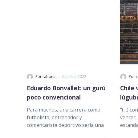
-
Por rabona
6 enero, 2022
Por 
Eduardo Bonvallet: un gurú
Chile 
poco convencional
lúgub
Para muchos, una carrera como
“(…) co
futbolista, entrenador y
vencer,
comentarista deportivo sería una
estanda
vida de éxito. Pero no para
caer.” 