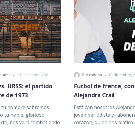
-
-
rabona
16 diciembre, 2021
Por rabona
13 diciembre, 
vs. URSS: el partido
Futbol de frente, con
re de 1973
Alejandra Crail
n tu nombre sabremos
Está con nosotros Alejandra
 o tu noble, glorioso
joven periodista y raboner
rte, nos verá combatiendo
corazón, quien nos platicó
Fragmento del himno
cómo el futbol ha atraves