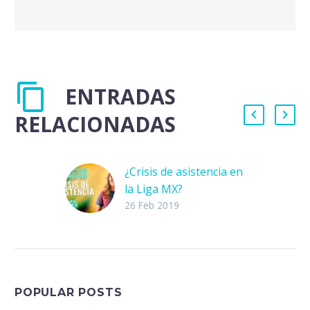
ENTRADAS
RELACIONADAS
¿Crisis de asistencia en
la Liga MX?
Recientemente, el
26 Feb 2019
periódico Cancha,
publicó una
investigación que
demuestra que en las
primeras jornadas del
POPULAR POSTS
Clausura 2019 de la