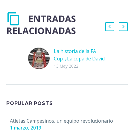
ENTRADAS
RELACIONADAS
La historia de la FA
Cup: ¿La copa de David
y Goliat?
13 May 2022
En un panorama
donde se prioriza el
aspecto económico
dentro del negocio del
futbol e incluso se
POPULAR POSTS
plantean ideas como…
Atletas Campesinos, un equipo revolucionario
1 marzo, 2019