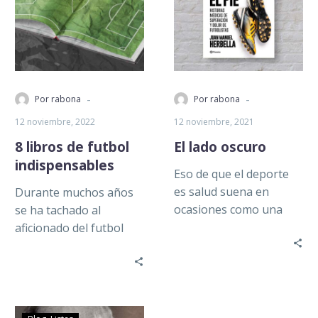
-
-
Por rabona
Por rabona
12 noviembre, 2022
12 noviembre, 2021
8 libros de futbol
El lado oscuro
indispensables
Eso de que el deporte
es salud suena en
Durante muchos años
ocasiones como una
se ha tachado al
mala broma. Dedicados
aficionado del futbol
como lo están a
como un ignorante,
intentar…
tanto para
desprestigiar al deporte
más popular…