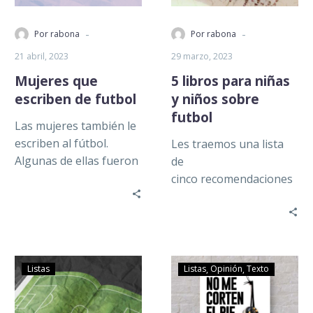
-
-
Por rabona
Por rabona
21 abril, 2023
29 marzo, 2023
Mujeres que
5 libros para niñas
escriben de futbol
y niños sobre
futbol
Las mujeres también le
escriben al fútbol.
Les traemos una lista
Algunas de ellas fueron
de
hinchas confesas, como
cinco recomendaciones
el caso de Clarice
de literatura que se
Lispector, quien…
conjugan con futbol.
Libros que permitirán a
los más pequeños…
Listas
Listas
Opinión
Texto