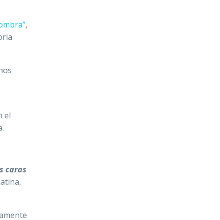
 sombra”
,
oria
unos
n el
a.
s caras
Latina,
osamente