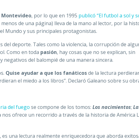
e Montevideo
, por lo que en 1995
publicó “El futbol a sol y
enos de una página) lleva de la mano al lector, por la hist
del Mundo y sus principales protagonistas.
 del deporte. Tales como la violencia, la corrupción de alg
tbol. Como en toda
pasión
, hay cosas que no se explican, sin
 y negativos del balompié de una manera sincera.
os.
Quise ayudar a que los fanáticos
de la lectura perdiera
erdieran el miedo a los libros”. Declaró Galeano sobre su obr
ia del fuego
se compone de los tomos:
Los nacimientos
;
La
ía nos ofrece un recorrido a través de la historia de América 
a, es una lectura realmente enriquecedora que aborda exit