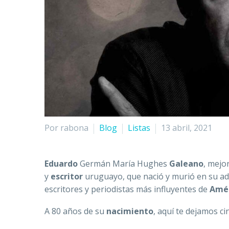
Por rabona
Blog
Listas
13 abril, 2021
Eduardo
Germán María Hughes
Galeano
, mejo
y
escritor
uruguayo, que nació y murió en su a
escritores y periodistas más influyentes de
Amér
A 80 años de su
nacimiento
, aquí te dejamos c