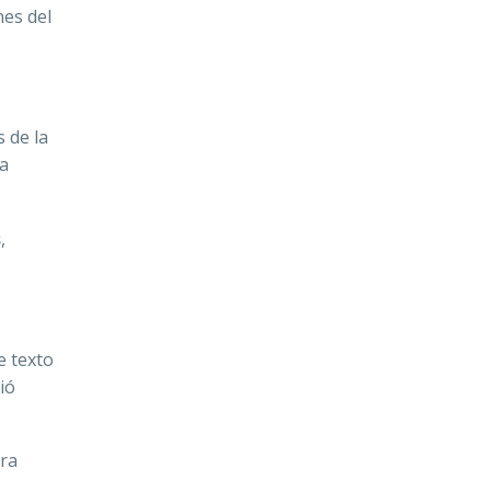
nes del
 de la
la
s
,
e texto
ió
ara