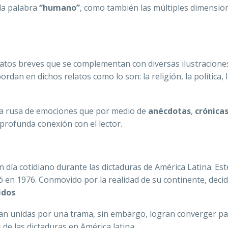
 la palabra
“humano”
, como también las múltiples dimensio
tos breves que se complementan con diversas ilustraciones
ordan en dichos relatos como lo son: la religión, la política, 
ña rusa de emociones que por medio de
anécdotas
,
crónica
profunda conexión con el lector.
 día cotidiano durante las dictaduras de América Latina. Est
ó en 1976. Conmovido por la realidad de su continente, decid
idos
.
ran unidas por una trama, sin embargo, logran converger p
 de las dictaduras en América latina.