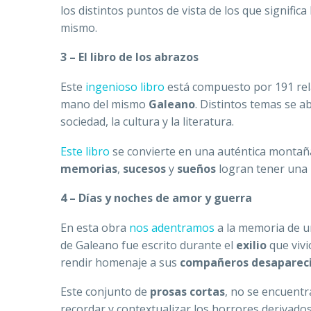
los distintos puntos de vista de los que significa
mismo.
3 – El libro de los abrazos
Este
ingenioso libro
está compuesto por 191 rela
mano del mismo
Galeano
. Distintos temas se ab
sociedad, la cultura y la literatura.
Este libro
se convierte en una auténtica monta
memorias
,
sucesos
y
sueños
logran tener una 
4 – Días y noches de amor y guerra
En esta obra
nos adentramos
a la memoria de un
de Galeano fue escrito durante el
exilio
que vivi
rendir homenaje a sus
compañeros desaparec
Este conjunto de
prosas cortas
, no se encuent
recordar y contextualizar los horrores derivados