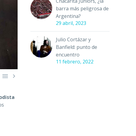
Chacarita Juniors, ¿la
barra más peligrosa de
Argentina?
29 abril, 2023
Julio Cortázar y
Banfield: punto de
encuentro
11 febrero, 2022


odista
os