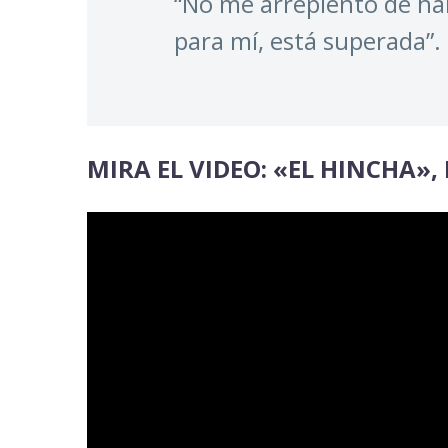
“No me arrepiento de hab
para mí, está superada”.
MIRA EL VIDEO: «EL HINCHA»