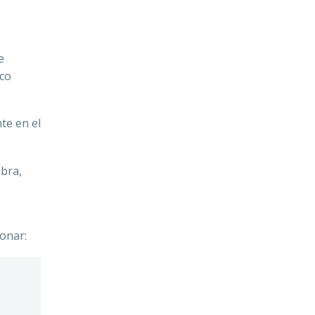
e
ico
te en el
obra,
ionar: