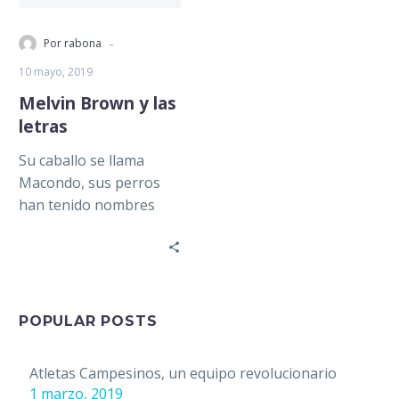
-
Por rabona
10 mayo, 2019
Melvin Brown y las
letras
Su caballo se llama
Macondo, sus perros
han tenido nombres
como Maja o Hércules
Poirot, y sus películas
favoritas fueron…
POPULAR POSTS
Atletas Campesinos, un equipo revolucionario
1 marzo, 2019