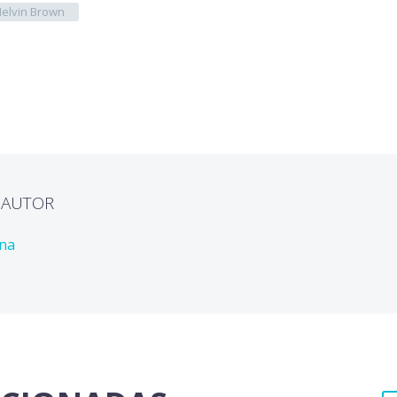
elvin Brown
L AUTOR
ona