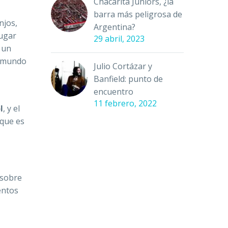
Chacarita Juniors, ¿la
barra más peligrosa de
njos,
Argentina?
jugar
29 abril, 2023
 un
l mundo
Julio Cortázar y
Banfield: punto de
encuentro
11 febrero, 2022
l
, y el
 que es
 sobre
entos