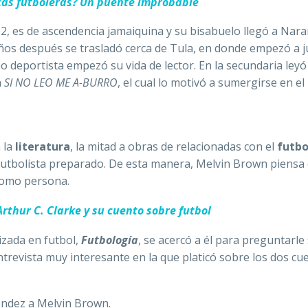
cas futboleras? Un puente improbable
02, es de ascendencia jamaiquina y su bisabuelo llegó a Nara
 años después se trasladó cerca de Tula, en donde empezó a 
mo deportista empezó su vida de lector. En la secundaria leyó
a
SI NO LEO ME A-BURRO
, el cual lo motivó a sumergirse en e
a la
literatura
, la mitad a obras de relacionadas con el
futbo
 futbolista preparado. De esta manera, Melvin Brown piensa
 como persona.
Arthur C. Clarke y su cuento sobre futbol
lizada en futbol,
Futbología
, se acercó a él para preguntarle
entrevista muy interesante en la que platicó sobre los dos cu
ndez a Melvin Brown.