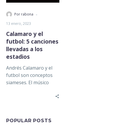
-
Por rabona
13 enero, 2023
Calamaro y el
futbol: 5 canciones
llevadas a los
estadios
Andrés Calamaro y el
futbol son conceptos
siameses. El músico
argentino, ícono del
rock en español, es
ferviente seguidor de…
POPULAR POSTS