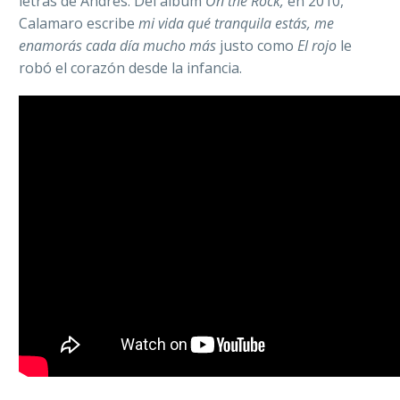
letras de Andrés. Del álbum
On the Rock,
en 2010,
Calamaro escribe
mi vida qué tranquila estás, me
enamorás cada día mucho más
justo como
El rojo
le
robó el corazón desde la infancia.