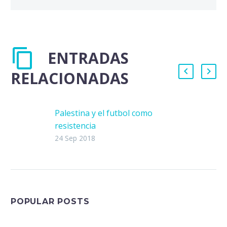
ENTRADAS
RELACIONADAS
Palestina y el futbol como
resistencia
Desde hace más de medio siglo
24 Sep 2018
Palestina ha sido sometida por
una ocupación militar que ejerce
el estado sionista de…
POPULAR POSTS