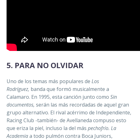
5.
PARA NO OLVIDAR
Uno de los temas más populares de
Los
Rodríguez,
banda que formó musicalmente a
Calamaro. En 1995, esta canción junto como
Sin
documentos,
serán las más recordadas de aquel gran
grupo alternativo. El rival acérrimo de Independiente,
Racing Club -también- de Avellaneda compuso esto
que eriza la piel, incluso la del más
pechofrío.
La
Academia
a todo pulmón contra Boca Juniors,