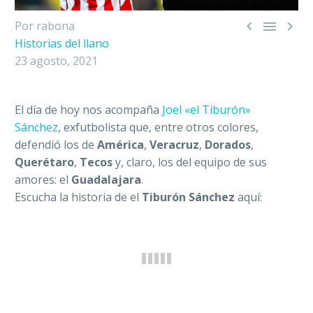



Por rabona
Historias del llano
23 agosto, 2021
El día de hoy nos acompaña
Joel «el Tiburón»
Sánchez
, exfutbolista que, entre otros colores,
defendió los de
América
,
Veracruz
,
Dorados
,
Querétaro
,
Tecos
y, claro, los del equipo de sus
amores: el
Guadalajara
.
Escucha la historia de el
Tiburón Sánchez
aquí: