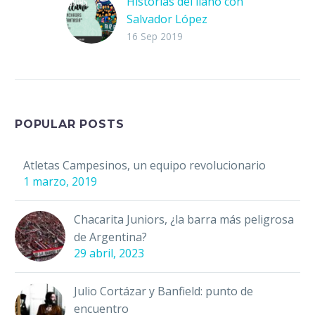
Historias del llano con
Salvador López
Estamos con el artista
16 Sep 2019
chileno, Salvador
López. Salvador se
define a sí mismo de
una forma simple: soy
pintor. Y la somera…
POPULAR POSTS
Atletas Campesinos, un equipo revolucionario
1 marzo, 2019
Chacarita Juniors, ¿la barra más peligrosa
de Argentina?
29 abril, 2023
Julio Cortázar y Banfield: punto de
encuentro