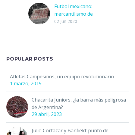
Futbol mexicano:
mercantilismo de
pasiones
02 Jun 2020
El irle a un equipo de
futbol en muchas
ocasiones es parte de
una tradición familiar.
Creces mirando esos
POPULAR POSTS
partidos,…
Atletas Campesinos, un equipo revolucionario
1 marzo, 2019
Chacarita Juniors, ¿la barra más peligrosa
de Argentina?
29 abril, 2023
Julio Cortázar y Banfield: punto de