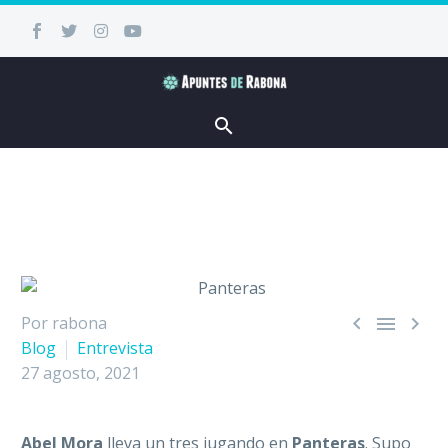



Por rabona
Blog
Entrevista
27 agosto, 2021
Abel Mora
lleva un tres jugando en
Panteras
. Supo