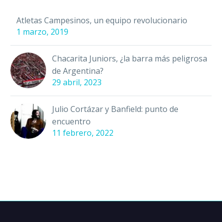
los perdiste. ¿Cuál nos
faltó? ¿Qué…
Atletas Campesinos, un equipo revolucionario
1 marzo, 2019
Chacarita Juniors, ¿la barra más peligrosa
de Argentina?
29 abril, 2023
Julio Cortázar y Banfield: punto de
encuentro
11 febrero, 2022