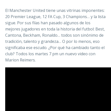
El Manchester United tiene unas vitrinas imponentes:
20 Premier League, 12 FA Cup, 3 Champions… y la lista
sigue. Por sus filas han pasado algunos de los
mejores jugadores en toda la historia del futbol: Best,
Cantona, Beckham, Ronaldo… todos son sinónimo de
tradición, talento y grandeza… O por lo menos, eso
significaba ese escudo. ¿Por qué ha cambiado tanto el
club? Todos los martes 7 pm un nuevo video con
Marion Reimers.