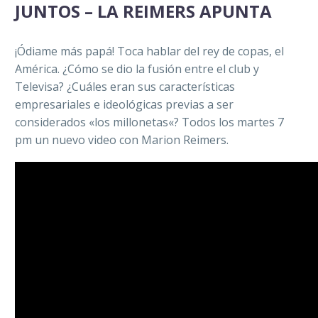
JUNTOS – LA REIMERS APUNTA
¡Ódiame más papá! Toca hablar del rey de copas, el
América. ¿Cómo se dio la fusión entre el club y
Televisa? ¿Cuáles eran sus características
empresariales e ideológicas previas a ser
considerados «los millonetas«? Todos los martes 7
pm un nuevo video con Marion Reimers.