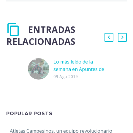
ENTRADAS
RELACIONADAS
Lo más leído de la
semana en Apuntes de
Rabona
09 Ago 2019
Cada fin de
semana recopilaremos
para ti los mejores
contenidos de Apuntes
de Rabona, por si te
POPULAR POSTS
los perdiste. ¿Cuál nos
faltó? ¿Qué…
Atletas Campesinos, un equipo revolucionario