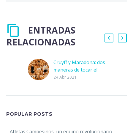
ENTRADAS
RELACIONADAS
Cruyff y Maradona: dos
maneras de tocar el
cielo
24 Abr 2021
“Según la definición de
los estoicos, la
sabiduría no es sino
guiarse por la razón y,
por el contrario, la…
POPULAR POSTS
Atletas Campesinos, un equipo revolucionario