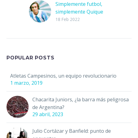
Simplemente futbol,
simplemente Quique
Wolff
18 Feb 2022
Voz que enamora, que
abraza, voz íntima,
única, que obliga al
invitado del programa
a revelar información,
POPULAR POSTS
a revelarse en…
Atletas Campesinos, un equipo revolucionario
1 marzo, 2019
Chacarita Juniors, ¿la barra más peligrosa
de Argentina?
29 abril, 2023
Julio Cortázar y Banfield: punto de