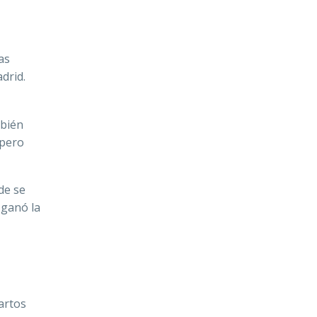
as
adrid.
mbién
 pero
de se
 ganó la
artos