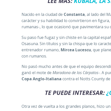
LEE MÁS:
KUBALA, LA 
Nacido en la ciudad de
Constanta
, al lado del 
carácter y su habilidad lo convirtieron en figur
rumanas-, lo que ocasionó que pavimentara su 
Su paso fue fugaz y sin chiste en la capital esp
Osasuna. Sin títulos y sin la chispa que lo carac
entrenador rumano,
Mircea Lucescu
, que plan
con rumanos.
No pasó mucho antes de que el equipo descendie
ganó el mote de
Maradona de los Cárpatos
-. A p
Copa Anglo-Italiana
contra el Notts County de
TE PUEDE INTERESAR:
¿
Otra vez de vuelta a los grandes planos, hizo u