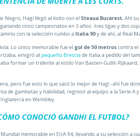
SENTENCIA DE MUERTE A LES CORTS.
Mar Negro, Hagi llegó al éxito con el
Steaua Bucarest.
Ahí su
a, ganando cinco campeonatos en 3 años -tres ligas y dos cop
camino con la selección rumbo a
Italia 90
y de ahí, al Real M
añola. Lo único memorable fue el
gol de 50 metros
contra el
terizaba, emigró al
pequeño Brescia
de Italia a pedido del ta
eaba formar un tridente al estilo Van Basten-Gullit-Rijkaard,
ra, pero fue esto lo que sacó lo mejor de Hagi -ahí fue don
unta de gambetas y habilidad, regresó al equipo a la Serie A y
 Inglaterra en Wembley.
CÓMO CONOCIÓ GANDHI EL FUTBOL?
n Mundial memorable en EUA 94, llevando a su selección a cu