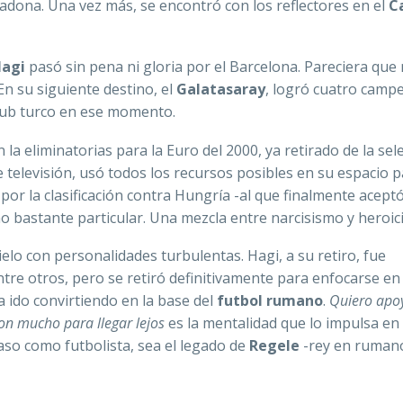
radona. Una vez más, se encontró con los reflectores en el
C
agi
pasó sin pena ni gloria por el Barcelona. Pareciera que
En su siguiente destino, el
Galatasaray
, logró cuatro camp
club turco en ese momento.
la eliminatorias para la Euro del 2000, ya retirado de la sel
televisión, usó todos los recursos posibles en su espacio 
por la clasificación contra Hungría -al que finalmente aceptó
 bastante particular. Una mezcla entre narcisismo y heroic
cielo con personalidades turbulentas. Hagi, a su retiro, fue
entre otros, pero se retiró definitivamente para enfocarse en
a ido convirtiendo en la base del
futbol rumano
.
Quiero apoy
on mucho para llegar lejos
es la mentalidad que lo impulsa en
aso como futbolista, sea el legado de
Regele
-rey en rumano