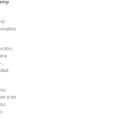
amp
 no
eonatos
ección,
para
-,
idad.
 su
ar a los
 su
-.