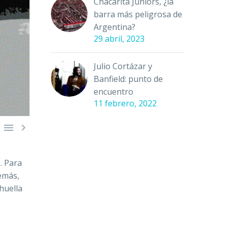
Chacarita Juniors, ¿la
barra más peligrosa de
Argentina?
29 abril, 2023
Julio Cortázar y
Banfield: punto de
encuentro
11 febrero, 2022


a
. Para
demás,
 huella