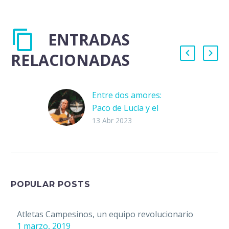
ENTRADAS
RELACIONADAS
Entre dos amores:
Paco de Lucía y el
futbol
13 Abr 2023
Un hombre de 66 años
y un pequeño de diez
patean un balón en la
playa. La pelota es un…
POPULAR POSTS
Atletas Campesinos, un equipo revolucionario
1 marzo, 2019