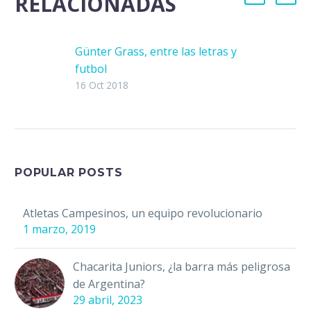
RELACIONADAS
Günter Grass, entre las letras y
futbol
Günter Grass, Premio Nobel de
16 Oct 2018
Literatura en 1999, entendió a lo
largo de su obra esta máxima:
no podemos sacar…
POPULAR POSTS
Atletas Campesinos, un equipo revolucionario
1 marzo, 2019
Chacarita Juniors, ¿la barra más peligrosa
de Argentina?
29 abril, 2023