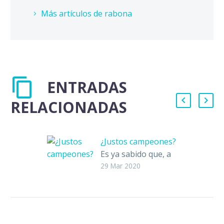
Más artículos de rabona
ENTRADAS
RELACIONADAS
¿Justos campeones?
Es ya sabido que, a
consecuencia del
29 Mar 2020
coronavirus,
catalogado como
pandemia, diversas
ligas de futbol han