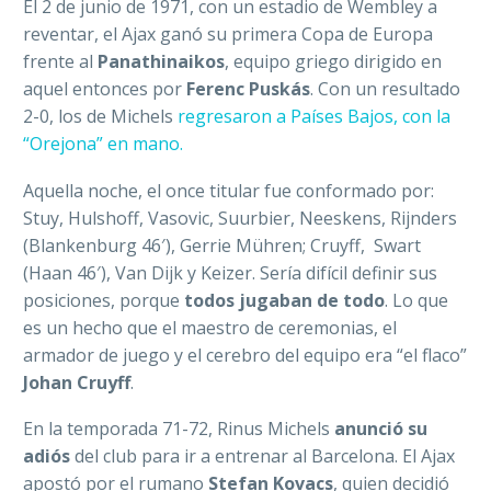
El 2 de junio de 1971, con un estadio de Wembley a
reventar, el Ajax ganó su primera Copa de Europa
frente al
Panathinaikos
, equipo griego dirigido en
aquel entonces por
Ferenc Puskás
. Con un resultado
2-0, los de Michels
r
egresaron a Países Bajos, con la
“Orejona” en mano.
Aquella noche, el once titular fue conformado por:
Stuy, Hulshoff, Vasovic, Suurbier, Neeskens, Rijnders
(Blankenburg 46′), Gerrie Mühren; Cruyff, Swart
(Haan 46′), Van Dijk y Keizer. Sería difícil definir sus
posiciones, porque
todos jugaban de todo
. Lo que
es un hecho que el maestro de ceremonias, el
armador de juego y el cerebro del equipo era “el flaco”
Johan Cruyff
.
En la temporada 71-72, Rinus Michels
anunció su
adiós
del club para ir a entrenar al Barcelona. El Ajax
apostó por el rumano
Stefan Kovacs
, quien decidió