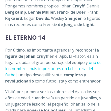
Pongamos nombres propios: Johan
Cruyff
, Dennis
Bergkamp
, Bennie
Muller
, Franck
de Boer
, Frank
Rijkaard
, Edgar
Davids
, Wesley
Sneijder
; o figuras
más recientes como Frenkie
de Jong
o
de Light
.
EL ETERNO 14
Por último, es importante agrandar y reconocer
la
figura de Johan Cruyff
en el Ajax. El «flaco”, es sin
lugar a dudas el gran personaje del equipo y
uno de
los nombres más importantes en la historia del
futbol;
u
n tipo desequilibrante,
completo y
revolucionario
como futbolista y como entrenador.
Vistió por primera vez los colores del Ajax a los seis
años de edad, cuando veía un partido de juveniles, y
un jugador se lesionó, el pequeño Johan salió de la
grada para
ponerse los botines
. De inmediato el