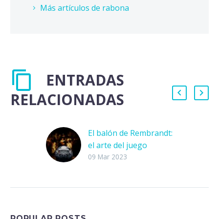
Más artículos de rabona
ENTRADAS
RELACIONADAS
El balón de Rembrandt:
el arte del juego
¿Cómo es que se
09 Mar 2023
pueden combinar el
balompié y la cultura?
Se suele sostener la
idea de que el futbol…
POPULAR POSTS