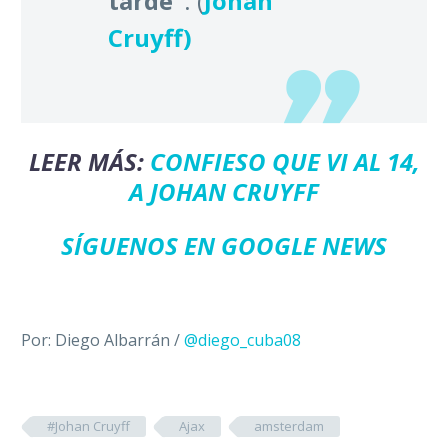
tarde”
. (
Johan
Cruyff)
LEER MÁS:
CONFIESO QUE VI AL 14,
A JOHAN CRUYFF
SÍGUENOS EN GOOGLE NEWS
Por: Diego Albarrán /
@diego_cuba08
#Johan Cruyff
Ajax
amsterdam