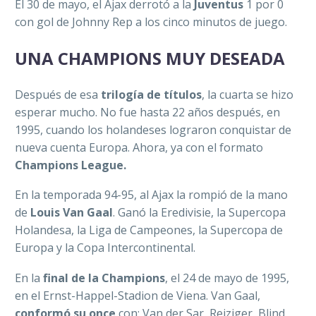
El 30 de mayo, el Ajax derrotó a la
Juventus
1 por 0
con gol de Johnny Rep a los cinco minutos de juego.
UNA CHAMPIONS MUY DESEADA
Después de esa
trilogía de títulos
, la cuarta se hizo
esperar mucho. No fue hasta 22 años después, en
1995, cuando los holandeses lograron conquistar de
nueva cuenta Europa. Ahora, ya con el formato
Champions League.
En la temporada 94-95, al Ajax la rompió de la mano
de
Louis Van Gaal
. Ganó la Eredivisie, la Supercopa
Holandesa, la Liga de Campeones, la Supercopa de
Europa y la Copa Intercontinental.
En la
final de la Champions
, el 24 de mayo de 1995,
en el Ernst-Happel-Stadion de Viena.
Van Gaal,
conformó su once
con: V
an der Sar, Reiziger, Blind,