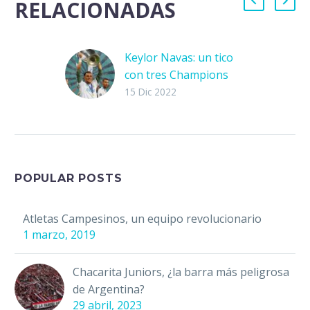
RELACIONADAS
Keylor Navas: un tico
con tres Champions
En cada Mundial hay
15 Dic 2022
un “grupo de la
muerte”. Este apelativo
sirve para señalar
aquellos grupos donde
las posibilidades de…
POPULAR POSTS
Atletas Campesinos, un equipo revolucionario
1 marzo, 2019
Chacarita Juniors, ¿la barra más peligrosa
de Argentina?
29 abril, 2023