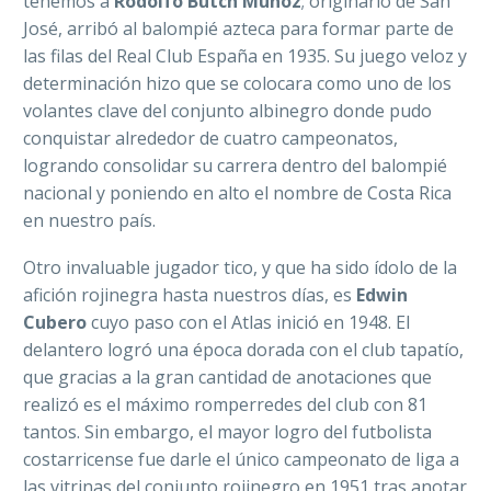
tenemos a
Rodolfo Butch Muñoz
; originario de San
José, arribó al balompié azteca para formar parte de
las filas del Real Club España en 1935. Su juego veloz y
determinación hizo que se colocara como uno de los
volantes clave del conjunto albinegro donde pudo
conquistar alrededor de cuatro campeonatos,
logrando consolidar su carrera dentro del balompié
nacional y poniendo en alto el nombre de Costa Rica
en nuestro país.
Otro invaluable jugador tico, y que ha sido ídolo de la
afición rojinegra hasta nuestros días, es
Edwin
Cubero
cuyo paso con el Atlas inició en 1948. El
delantero logró una época dorada con el club tapatío,
que gracias a la gran cantidad de anotaciones que
realizó es el máximo romperredes del club con 81
tantos. Sin embargo, el mayor logro del futbolista
costarricense fue darle el único campeonato de liga a
las vitrinas del conjunto rojinegro en 1951 tras anotar